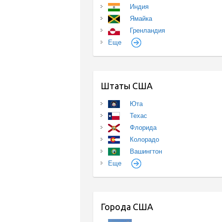
Индия
Ямайка
Гренландия
Еще
Штаты США
Юта
Техас
Флорида
Колорадо
Вашингтон
Еще
Города США