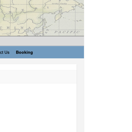
ct Us
Booking