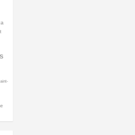
ca
t
s
aint-
ne