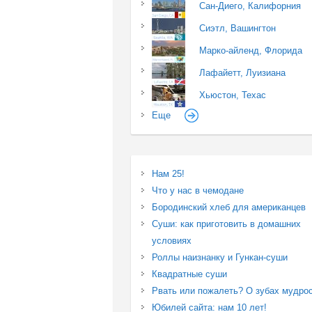
Сан-Диего, Калифорния
Сиэтл, Вашингтон
Марко-айленд, Флорида
Лафайетт, Луизиана
Хьюстон, Техас
Еще
Нам 25!
Что у нас в чемодане
Бородинский хлеб для американцев
Суши: как приготовить в домашних
условиях
Роллы наизнанку и Гункан-суши
Квадратные суши
Рвать или пожалеть? О зубах мудро
Юбилей сайта: нам 10 лет!