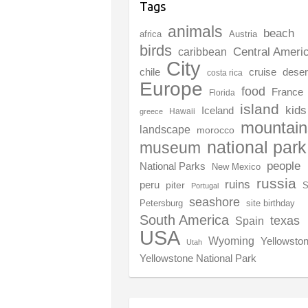
Tags
animals
beach
africa
Austria
birds
Central Ameri
caribbean
City
chile
deser
cruise
costa rica
Europe
food
France
Florida
island
kids
Iceland
Hawaii
greece
mountain
landscape
morocco
national park
museum
people
National Parks
New Mexico
russia
ruins
peru
piter
S
Portugal
seashore
Petersburg
site birthday
South America
texas
Spain
USA
Wyoming
Yellowsto
Utah
Yellowstone National Park