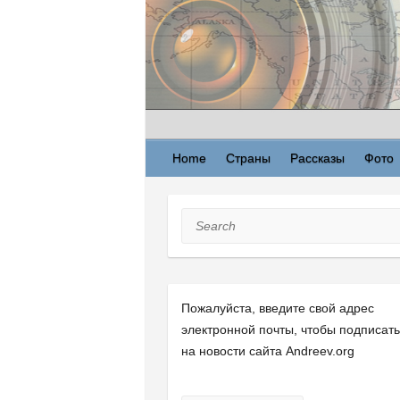
Skip
to
content
Home
Страны
Рассказы
Фото
Search
Пожалуйста, введите свой ​​адрес
электронной почты, чтобы подписат
на новости сайта Andreev.org