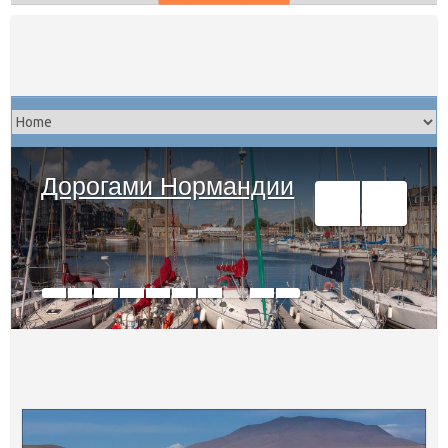
Skip
to
content
Дорогами Нормандии
0