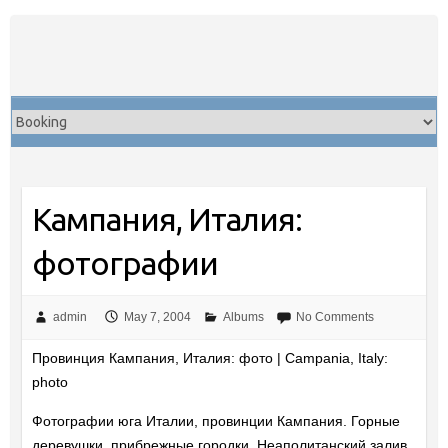
Skip
to
content
Кампания, Италия:
фотографии
admin
May 7, 2004
Albums
No Comments
Провинция Кампания, Италия: фото | Campania, Italy:
photo
Фотографии юга Италии, провинции Кампания. Горные
деревушки, прибрежные городки, Неаполитанский залив,