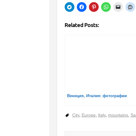
Related Posts:
Венеция, Италия: фотографии
City
,
Europe
,
Italy
,
mountains
,
Sa