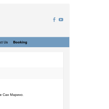
ct Us
Booking
ке Сан Марино.