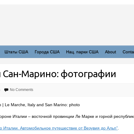
Штаты США
Города США
Нац. парки США
About
Conta
и Сан-Марино: фотографии
s
No Comments
 Le Marche, Italy and San Marino: photo
ороне Италии – восточной провинции Ле Марке и горной республи
по Италии. Автомобильное путешествие от Везувия до Альп”
.