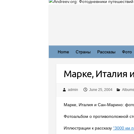
Skip
to
content
Home
Страны
Рассказы
Фото
Марке, Италия 
admin
June 25, 2004
Album
Марке, Италия и Сан-Марино: фото |
Фотоальбом о противоположной ст
Иллюстрации к рассказу
“3000 км 