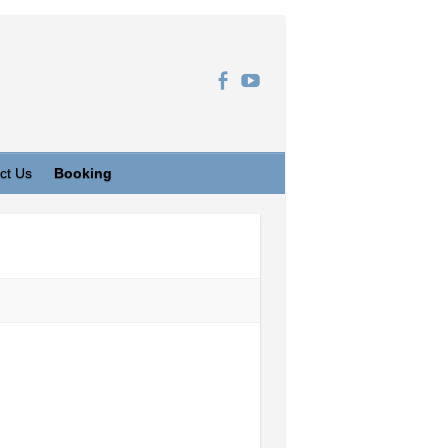
ct Us
Booking