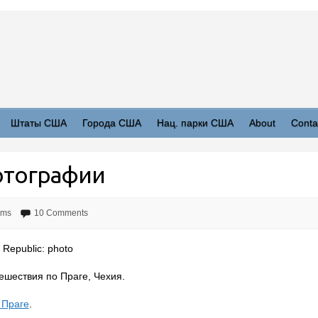
Штаты США
Города США
Нац. парки США
About
Conta
фотографии
ums
10 Comments
 Republic: photo
шествия по Праге, Чехия.
 Праге
.