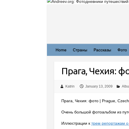
Skip
to
content
Home
Страны
Рассказы
Фото
Прага, Чехия: 
Katrin
January 13, 2009
Alb
Прага, Чехия: фото | Prague, Czech
Очень большой фотоальбом из путе
Иллюстрации к
трем репортажам о