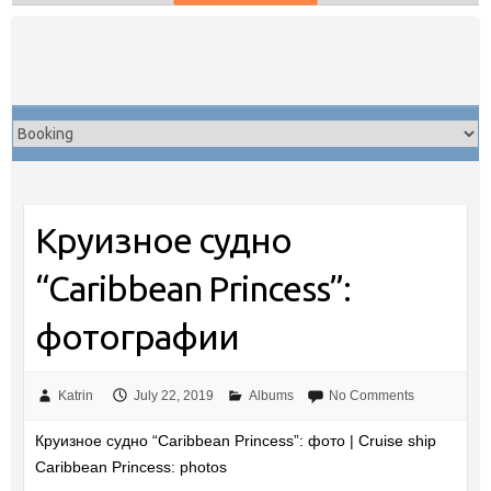
Skip
to
content
Круизное судно
“Caribbean Princess”:
фотографии
Katrin
July 22, 2019
Albums
No Comments
Круизное судно “Caribbean Princess”: фото | Cruise ship
Caribbean Princess: photos