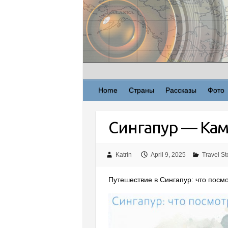
Skip
to
content
Home
Страны
Рассказы
Фото
Сингапур — Ка
Katrin
April 9, 2025
Travel St
Путешествие в Сингапур: что посмот