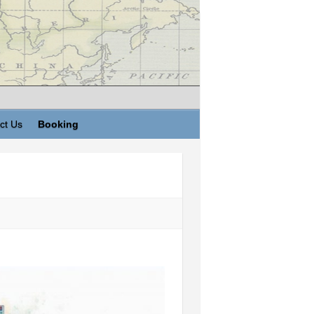
ct Us
Booking