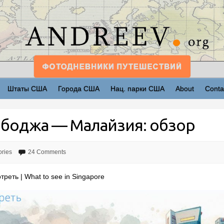
Штаты США
Города США
Нац. парки США
About
Conta
мбоджа — Малайзия: обзор
ories
24 Comments
реть | What to see in Singapore