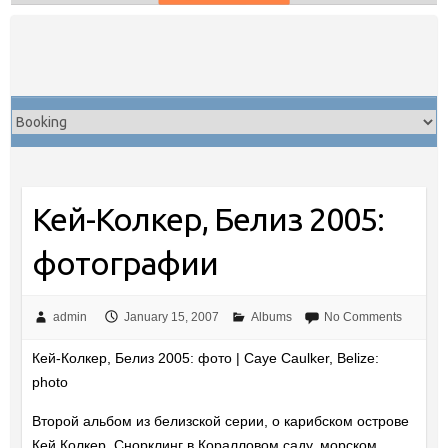
Skip
to
content
Кей-Колкер, Белиз 2005:
фотографии
admin
January 15, 2007
Albums
No Comments
Кей-Колкер, Белиз 2005: фото | Caye Caulker, Belize:
photo
Второй альбом из белизской серии, о карибском острове
Кей Колкер. Снорклинг в Коралловом саду, морском