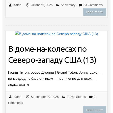
Katrin
October 5, 2025
Short story
33 Comments
read more
В доме-на-колесах по
Северо-западу США (13)
Гранд-Титон: озеро Дженни | Grand Teton: Jenny Lake —
на медведя с баллончиком— черника не для всех—
лодка-шаттл
Katrin
September 30, 2025
Travel Stories
9
Comments
read more