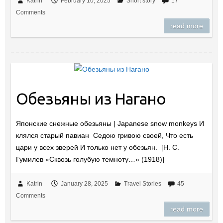
Katrin
February 10, 2025
Short story
17
Comments
read more
Обезьяны из Нагано
Японские снежные обезьяны | Japanese snow monkeys И
клялся старый павиан Седою гривою своей, Что есть
цари у всех зверей И только нет у обезьян. [Н. С.
Гумилев «Сквозь голубую темноту…» (1918)]
Katrin
January 28, 2025
Travel Stories
45
Comments
read more