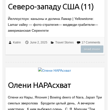
Северо-западу США (11)
Йеллоустоун: каньоны и долина Ламар | Yellowstone:
Lamar valley — фото-стратегия— медведи-грабители—
американская Серенгети
Katrin
June 2, 2025
Travel Stories
17 Comments
read more
Олени НАРАсхват
Олени из Нары, Япония | Bowing deers of Nara, Japan Три
смелых зверолова Бродили целый день, А вечером
навстречу К ним выбежал олень. С. Я. Маршак “Три