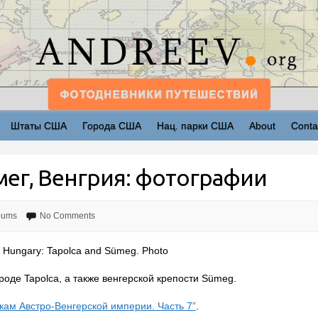
Штаты США
Города США
Нац. парки США
About
Conta
ег, Венгрия: фотографии
bums
No Comments
 Hungary: Tapolca and Sümeg. Photo
оде Tapolca, а также венгерской крепости
Sümeg
.
ткам Австро-Венгерской империи. Часть 7”
.