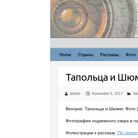
Skip
to
content
Home
Страны
Рассказы
Фото
Тапольца и Шюм
admin
November 5, 2017
Al
Венгрия: Тапольца и Шюмег. Фото |
Фотографии подземного озера в гор
Иллюстрации к рассказу
“По лоску