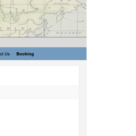
ct Us
Booking