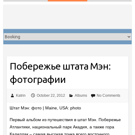
Skip
to
content
Побережье штата Мэн:
фотографии
Katrin
October 22, 2012
Albums
No Comments
Штат Мэн: фото | Maine, USA: photo
Первый альбом из путешествия в штат Мэн. Побережье
Атлантики, национальный парк Акадия, а также гора
Кадиллак – самая высокая точка всего восточного