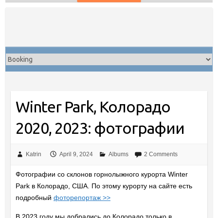
Skip
to
content
Winter Park, Колорадо
2020, 2023: фотографии
Katrin
April 9, 2024
Albums
2 Comments
Фотографии со склонов горнолыжного курорта Winter
Park в Колорадо, США. По этому курорту на сайте есть
подробный
фоторепортаж >>
В 2023 году мы добрались до Колорадо только в