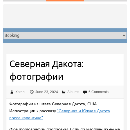
Skip
to
content
Северная Дакота:
фотографии
Katrin
June 23, 2024
Albums
5 Comments
Фотографии из штата Северная Дакота, США.
Иллюстрации к рассказу
“Северная и Южная Дакота
после карантина”
.
(Все фотографии подписаны. Если по умолчанию вы не