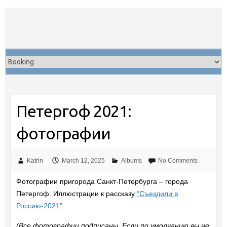
Skip
to
content
Петергоф 2021:
фотографии
Katrin
March 12, 2025
Albums
No Comments
Фотографии пригорода Санкт-Петербурга – города
Петергоф. Иллюстрации к рассказу
“Съездили в
Россию-2021”
.
(Все фотографии подписаны. Если по умолчанию вы не