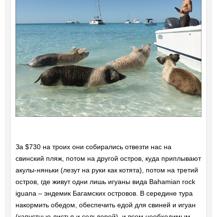
За $730 на троих они собирались отвезти нас на
свинский пляж, потом на другой остров, куда приплывают
акулы-няньки (лезут на руки как котята), потом на третий
остров, где живут одни лишь игуаны вида Bahamian rock
iguana – эндемик Багамских островов. В середине тура
накормить обедом, обеспечить едой для свиней и игуан
(капустные листья и сельдерей), и всем необходимым