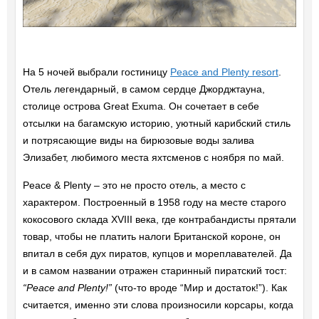
На 5 ночей выбрали гостиницу
Peace and Plenty resort
.
Отель легендарный, в самом сердце Джорджтауна,
столице острова Great Exuma. Он сочетает в себе
отсылки на багамскую историю, уютный карибский стиль
и потрясающие виды на бирюзовые воды залива
Элизабет, любимого места яхтсменов с ноября по май.
Peace & Plenty – это не просто отель, а место с
характером. Построенный в 1958
году на месте старого
кокосового склада XVIII века, где контрабандисты прятали
товар, чтобы не платить налоги Британской короне, он
впитал в себя дух пиратов, купцов и мореплавателей. Да
и в самом названии отражен старинный пиратский тост:
“Peace and Plenty!”
(что-то вроде “Мир и достаток!”). Как
считается, именно эти слова произносили корсары, когда