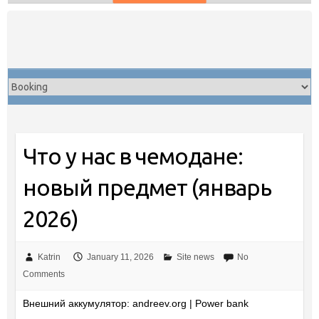
Skip
to
content
Что у нас в чемодане:
новый предмет (январь
2026)
Katrin
January 11, 2026
Site news
No
Comments
Внешний аккумулятор: andreev.org | Power bank