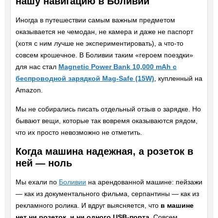
нашу навигацию в Боливии
Иногда в путешествии самым важным предметом
оказывается не чемодан, не камера и даже не паспорт
(хотя с ним лучше не экспериментировать), а что-то
совсем крошечное. В Боливии таким «героем поездки»
для нас стал
Magnetic Power Bank 10,000 mAh с
беспроводной зарядкой Mag-Safe (15W)
, купленный на
Amazon.
Мы не собирались писать отдельный отзыв о зарядке. Но
бывают вещи, которые так вовремя оказываются рядом,
что их просто невозможно не отметить.
Когда машина надежная, а розеток в
ней — ноль
Мы ехали по
Боливии
на арендованной машине: пейзажи
— как из документального фильма, серпантины — как из
рекламного ролика. И вдруг выясняется, что
в машине
нет ни розеток, и ни одного USB-порта
. Совсем.