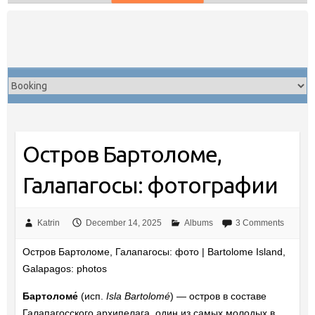
Skip
to
content
Остров Бартоломе,
Галапагосы: фотографии
Katrin
December 14, 2025
Albums
3 Comments
Остров Бартоломе, Галапагосы: фото | Bartolome Island,
Galapagos: photos
Бартоломе́
(исп.
Isla Bartolomé
) — остров в составе
Галапагосского архипелага, один из самых молодых в