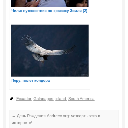
Чили: путешествие по краешку Земли (2)
Перу: полет кондора
Ecuador
,
Galapagos
,
island
,
South America
←
День Рождения Andreev.org: четверть века в
интернете!