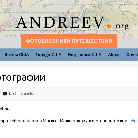
Штаты США
Города США
Нац. парки США
About
Conta
отографии
No Comments
photo
короткой остановки в Москве. Иллюстрации к фоторепортажам
“Мос