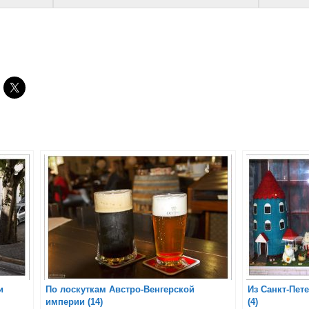
и
По лоскуткам Австро-Венгерской
Из Санкт-Пет
империи (14)
(4)