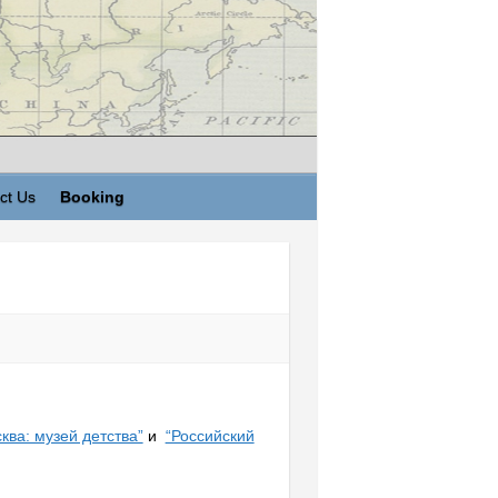
ct Us
Booking
ква: музей детства”
и
“Российский