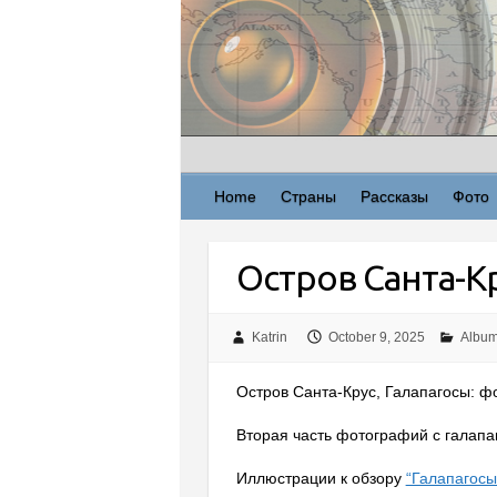
Skip
to
content
Home
Страны
Рассказы
Фото
Остров Санта-Кр
Katrin
October 9, 2025
Albu
Остров Санта-Крус, Галапагосы: фот
Вторая часть фотографий с галапа
Иллюстрации к обзору
“Галапагосы