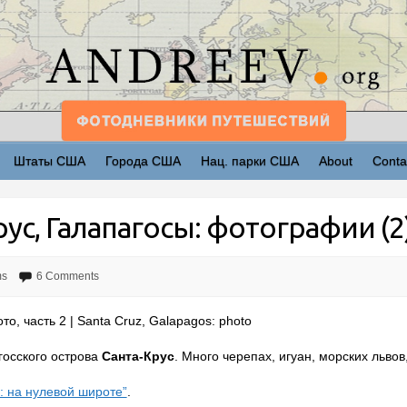
Штаты США
Города США
Нац. парки США
About
Conta
ус, Галапагосы: фотографии (2
ms
6 Comments
о, часть 2 | Santa Cruz, Galapagos: photo
госского острова
Санта-Крус
. Много черепах, игуан, морских львов
: на нулевой широте”
.