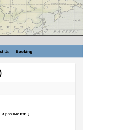
ct Us
Booking
)
, и разных птиц.