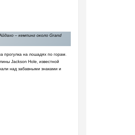
Айдахо – кемпинг около Grand
на прогулка на лошадях по горам.
олины Jackson Hole, известной
кали над забавными знаками и