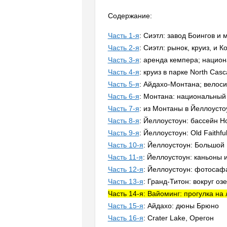
Содержание:
Часть 1-я
: Сиэтл: завод Боингов и 
Часть 2-я
: Сиэтл: рынок, круиз, и 
Часть 3-я
: аренда кемпера; национ
Часть 4-я
: круиз в парке North Cas
Часть 5-я
: Айдахо-Монтана; велоси
Часть 6-я
: Монтана: национальный 
Часть 7-я
: из Монтаны в Йеллоусто
Часть 8-я
: Йеллоустоун: бассейн Н
Часть 9-я
: Йеллоустоун: Old Faithf
Часть 10-я
: Йеллоустоун: Большой
Часть 11-я
: Йеллоустоун: каньоны 
Часть 12-я
: Йеллоустоун: фотосафа
Часть 13-я
: Гранд-Титон: вокруг о
Часть 14-я: Вайоминг: прогулка на
Часть 15-я
: Айдахо: дюны Брюно
Часть 16-я
: Crater Lake, Орегон