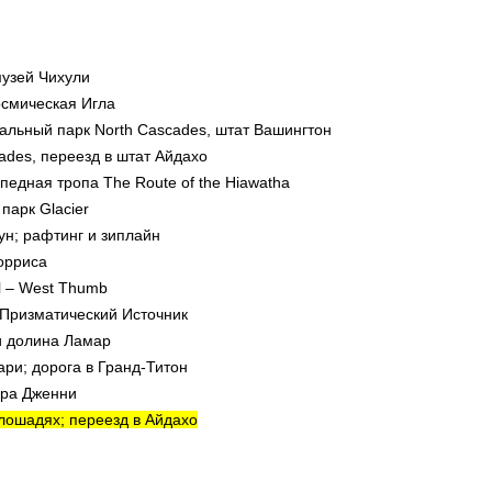
музей Чихули
Космическая Игла
альный парк North Cascades, штат Вашингтон
cades, переезд в штат Айдахо
педная тропа The Route of the Hiawatha
парк Glacier
ун; рафтинг и зиплайн
орриса
ul – West Thumb
 Призматический Источник
и долина Ламар
ри; дорога в Гранд-Титон
зера Дженни
 лошадях; переезд в Айдахо