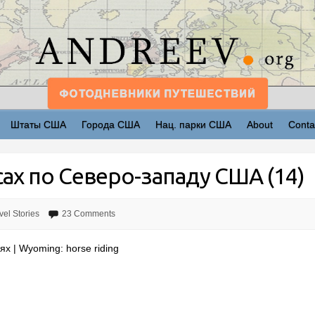
Штаты США
Города США
Нац. парки США
About
Conta
ах по Северо-западу США (14)
vel Stories
23 Comments
х | Wyoming: horse riding