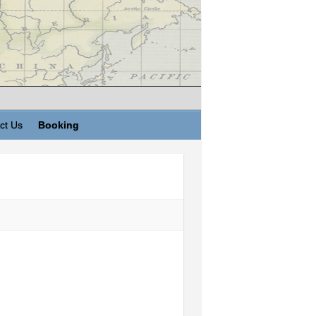
ct Us
Booking