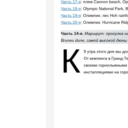
Часть 17-я
: пляж Cannon beach, Ор
Часть 18-я
: Olympic National Park,
Часть 19-я
: Олимпик: лес Hoh rainfo
Часть 20-я
: Олимпик: Hurricane Ri
Часть 14-я.
Маршрут: прогулка на
Bruneu dune, самой высокой дюны
К
9 утра этого дня мы до
От кемпинга в Гранд-Те
своими горнолыжными 
инсталляциями на горо