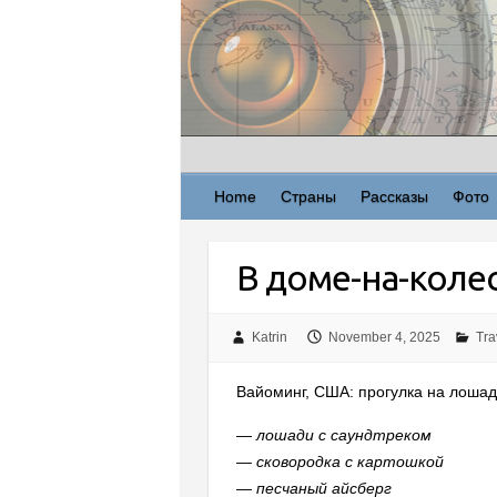
Skip
to
content
Home
Страны
Рассказы
Фото
В доме-на-колес
Katrin
November 4, 2025
Tra
Вайоминг, США: прогулка на лошадя
— лошади с саундтреком
— сковородка с картошкой
— песчаный айсберг