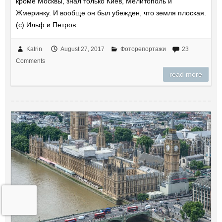
кроме Москвы, знал только Киев, Мелитополь и
Жмеринку. И вообще он был убежден, что земля плоская.
(c) Ильф и Петров.
Katrin
August 27, 2017
Фоторепортажи
23
Comments
read more