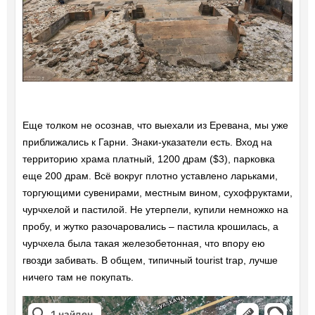
Еще толком не осознав, что выехали из Еревана, мы уже
приближались к Гарни. Знаки-указатели есть. Вход на
территорию храма платный, 1200 драм ($3), парковка
еще 200 драм. Всё вокруг плотно уставлено ларьками,
торгующими сувенирами, местным вином, сухофруктами,
чурчхелой и пастилой. Не утерпели, купили немножко на
пробу, и жутко разочаровались – пастила крошилась, а
чурчхела была такая железобетонная, что впору ею
гвозди забивать. В общем, типичный tourist trap, лучше
ничего там не покупать.
Храм Гарни
Достопримечательность в Области Котайк