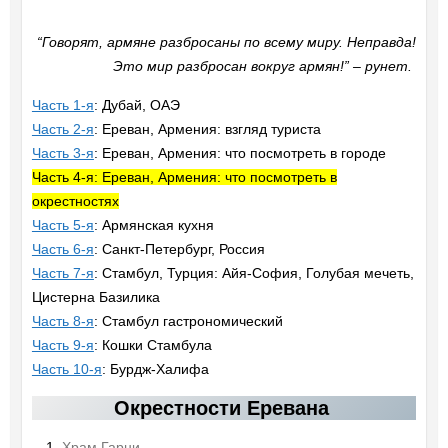
“Говорят, армяне разбросаны по всему миру. Неправда!
Это мир разбросан вокруг армян!” – рунет.
Часть 1-я
: Дубай, ОАЭ
Часть 2-я
: Ереван, Армения: взгляд туриста
Часть 3-я
: Ереван, Армения: что посмотреть в городе
Часть 4-я: Ереван, Армения: что посмотреть в
окрестностях
Часть 5-я
: Армянская кухня
Часть 6-я
: Санкт-Петербург, Россия
Часть 7-я
: Стамбул, Турция: Айя-София, Голубая мечеть,
Цистерна Базилика
Часть 8-я
: Стамбул гастрономический
Часть 9-я
: Кошки Стамбула
Часть 10-я
: Бурдж-Халифа
Окрестности Еревана
Храм Гарни