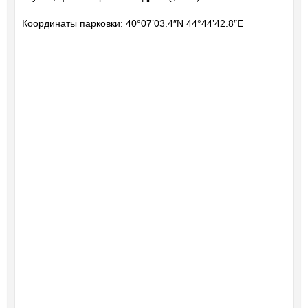
Координаты парковки: 40°07’03.4″N 44°44’42.8″E