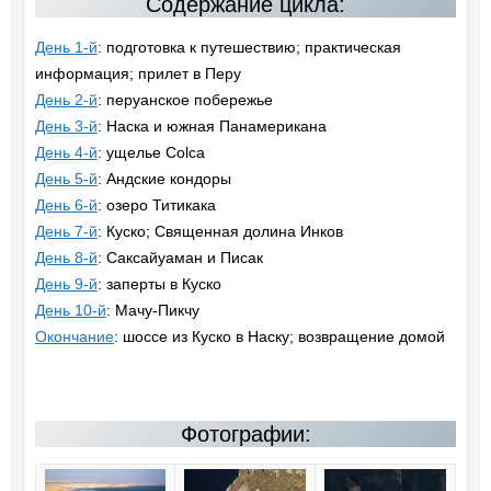
Содержание цикла:
День 1-й
: подготовка к путешествию; практическая
информация; прилет в Перу
День 2-й
: перуанское побережье
День 3-й
: Наска и южная Панамерикана
День 4-й
: ущелье Colca
День 5-й
: Андские кондоры
День 6-й
: озеро Титикака
День 7-й
: Куско; Священная долина Инков
День 8-й
: Саксайуаман и Писак
День 9-й
: заперты в Куско
День 10-й
: Мачу-Пикчу
Окончание
: шоссе из Куско в Наску; возвращение домой
Фотографии: