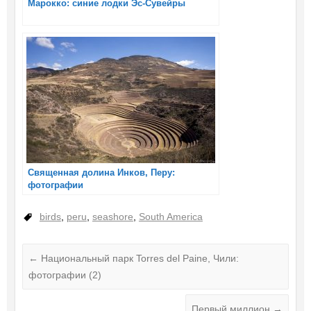
Марокко: синие лодки Эс-Сувейры
Священная долина Инков, Перу:
фотографии
birds
,
peru
,
seashore
,
South America
←
Национальный парк Torres del Paine, Чили:
фотографии (2)
Первый миллион
→