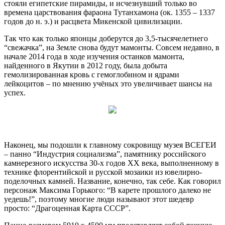
стояли египетские пирамиды, и исчезнувший только во
времена царствования фараона Тутанхамона (ок. 1355 – 1337
годов до н. э.) и расцвета Микенской цивилизации.
Так что как только японцы доберутся до 3,5-тысячелетнего
“свежачка”, на Земле снова будут мамонты. Совсем недавно, в
начале 2014 года в ходе изучения останков мамонта,
найденного в Якутии в 2012 году, была добыта
гемолизированная кровь с гемоглобином и ядрами
лейкоцитов – по мнению учёных это увеличивает шансы на
успех.
Наконец, мы подошли к главному сокровищу музея ВСЕГЕИ
– панно “Индустрия социализма”, памятнику российского
камнерезного искусства 30-х годов XX века, выполненному в
технике флорентийской и русской мозаики из ювелирно-
поделочных камней. Название, конечно, так себе. Как говорил
персонаж Максима Горького: “В карете прошлого далеко не
уедешь!”, поэтому многие люди называют этот шедевр
просто: “Драгоценная Карта СССР”.