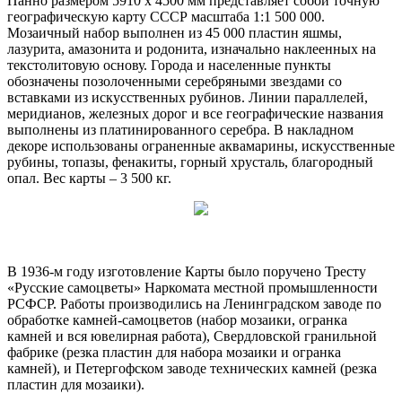
Панно размером 5910 х 4500 мм представляет собой точную
географическую карту СССР масштаба 1:1 500 000.
Мозаичный набор выполнен из 45 000 пластин яшмы,
лазурита, амазонита и родонита, изначально наклеенных на
текстолитовую основу. Города и населенные пункты
обозначены позолоченными серебряными звездами со
вставками из искусственных рубинов. Линии параллелей,
меридианов, железных дорог и все географические названия
выполнены из платинированного серебра. В накладном
декоре использованы ограненные аквамарины, искусственные
рубины, топазы, фенакиты, горный хрусталь, благородный
опал. Вес карты – 3 500 кг.
В 1936-м году изготовление Карты было поручено Тресту
«Русские самоцветы» Наркомата местной промышленности
РСФСР. Работы производились на Ленинградском заводе по
обработке камней-самоцветов (набор мозаики, огранка
камней и вся ювелирная работа), Свердловской гранильной
фабрике (резка пластин для набора мозаики и огранка
камней), и Петергофском заводе технических камней (резка
пластин для мозаики).