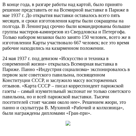
В конце года, в разгаре работы над картой, было принято
решение представить ее на Всемирной выставке в Париже в
мае 1937 г. До открытия выставки оставалось всего пять
месяцев, и сроки изготовления карты были сокращены на
полгода. В Ленинград срочно были командированы большие
группы мастеров-камнерезов из Свердловска и Петергофа.
Только набором мозаики было занято 150 человек, всего же в
изготовлении Карты участвовало 667 человек; все это время
рабочие находились на казарменном положении.
24 мая 1937 г. под девизом «Искусство и техника в
современной жизни» открылась Всемирная выставка в
Париже. Панно «Индустрия социализма» экспонировалось в
первом зале советского павильона, посвященном
Конституции СССР, и заслужило массу восторженных
отзывов. «Карта СССР – писал корреспондент парижской
газеты – самый изумительный экспонат не только советского
павильона, но и всей парижской выставки. Тысячи
посетителей стоят часами около нее». Решением жюри, это
панно и скульптура В. Мухиной «Рабочий и колхозница»,
были награждены дипломами «Гран-при».