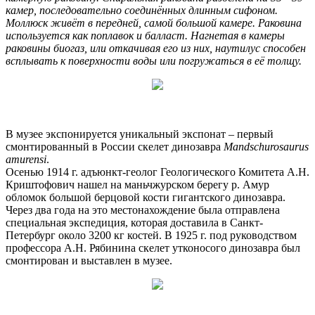
камер, последовательно соединённых длинным сифоном.
Моллюск живёт в передней, самой большой камере. Раковина
используется как поплавок и балласт. Нагнетая в камеры
раковины биогаз, или откачивая его из них, наутилус способен
всплывать к поверхности воды или погружаться в её толщу.
В музее экспонируется уникальный экспонат – первый
смонтированный в России скелет динозавра
Mandschurosaurus
amurensi
.
Осенью 1914 г. адъюнкт-геолог Геологического Комитета А.Н.
Криштофович нашел на маньчжурском берегу р. Амур
обломок большой берцовой кости гигантского динозавра.
Через два года на это местонахождение была отправлена
специальная экспедиция, которая доставила в Санкт-
Петербург около 3200 кг костей. В 1925 г. под руководством
профессора А.Н. Рябинина скелет утконосого динозавра был
смонтирован и выставлен в музее.