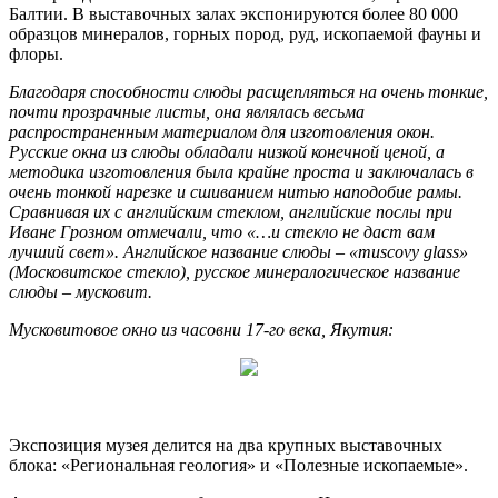
Балтии. В выставочных залах экспонируются более 80 000
образцов минералов, горных пород, руд, ископаемой фауны и
флоры.
Благодаря способности слюды расщепляться на очень тонкие,
почти прозрачные листы, она являлась весьма
распространенным материалом для изготовления окон.
Русские окна из слюды обладали низкой конечной ценой, а
методика изготовления была крайне проста и заключалась в
очень тонкой нарезке и сшиванием нитью наподобие рамы.
Сравнивая их с английским стеклом, английские послы при
Иване Грозном отмечали, что «…и стекло не даст вам
лучший свет». Английское название слюды – «muscovy glass»
(Московитское стекло), русское минералогическое название
слюды – мусковит.
Мусковитовое окно из часовни 17-го века, Якутия:
Экспозиция музея делится на два крупных выставочных
блока: «Региональная геология» и «Полезные ископаемые».