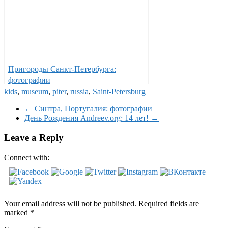
Пригороды Санкт-Петербурга:
фотографии
kids
,
museum
,
piter
,
russia
,
Saint-Petersburg
←
Синтра, Португалия: фотографии
День Рождения Andreev.org: 14 лет!
→
Leave a Reply
Connect with:
Your email address will not be published.
Required fields are
marked
*