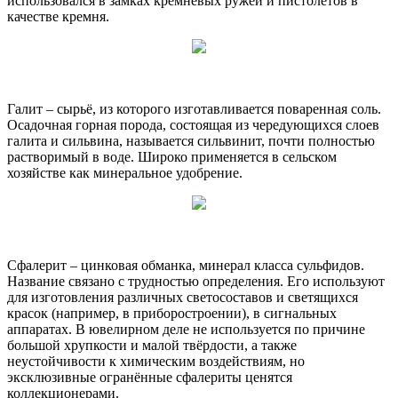
использовался в замках кремневых ружей и пистолетов в
качестве кремня.
Галит – сырьё, из которого изготавливается поваренная соль.
Осадочная горная порода, состоящая из чередующихся слоев
галита и сильвина, называется сильвинит, почти полностью
растворимый в воде. Широко применяется в сельском
хозяйстве как минеральное удобрение.
Сфалерит – цинковая обманка, минерал класса сульфидов.
Название связано с трудностью определения. Его используют
для изготовления различных светосоставов и светящихся
красок (например, в приборостроении), в сигнальных
аппаратах. В ювелирном деле не используется по причине
большой хрупкости и малой твёрдости, а также
неустойчивости к химическим воздействиям, но
эксклюзивные огранённые сфалериты ценятся
коллекционерами.