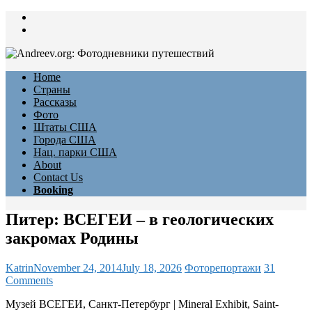
Skip
to
content
Home
Страны
Рассказы
Фото
Штаты США
Города США
Нац. парки США
About
Contact Us
Booking
Питер: ВСЕГЕИ – в геологических
закромах Родины
Katrin
November 24, 2014
July 18, 2026
Фоторепортажи
31
Comments
Музей ВСЕГЕИ, Санкт-Петербург | Mineral Exhibit, Saint-