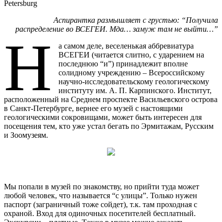
Petersburg
Аспирантка размышляет с грустью: “Получила
распределение во ВСЕГЕИ. Мда… замуж там не выйти…”
Н
а самом деле, веселенькая аббревиатура
ВСЕГЕИ (читается слитно, с ударением на
последнюю “и”) принадлежит вполне
солидному учреждению – Всероссийскому
научно-исследовательскому геологическому
институту им. А. П. Карпинского. Институт,
расположенный на Среднем проспекте Васильевского острова
в Санкт-Петербурге, вернее его музей с настоящими
геологическими сокровищами, может быть интересен для
посещения тем, кто уже устал бегать по Эрмитажам, Русским
и Зоомузеям.
Мы попали в музей по знакомству, но прийти туда может
любой человек, что называется “с улицы”. Только нужен
паспорт (заграничный тоже сойдет), т.к. там проходная с
охраной. Вход для одиночных посетителей бесплатный.