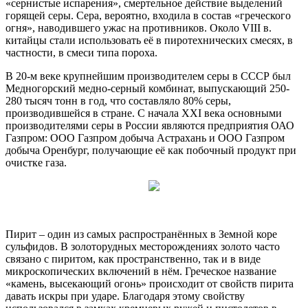
«сернистые испарения», смертельное действие выделений
горящей серы. Сера, вероятно, входила в состав «греческого
огня», наводившего ужас на противников. Около VIII в.
китайцы стали использовать её в пиротехнических смесях, в
частности, в смеси типа пороха.
В 20-м веке крупнейшим производителем серы в СССР был
Медногорский медно-серный комбинат, выпускающий 250-
280 тысяч тонн в год, что составляло 80% серы,
производившейся в стране. С начала XXI века основными
производителями серы в России являются предприятия ОАО
Газпром: ООО Газпром добыча Астрахань и ООО Газпром
добыча Оренбург, получающие её как побочный продукт при
очистке газа.
Пирит – один из самых распространённых в Земной коре
сульфидов. В золоторудных месторождениях золото часто
связано с пиритом, как пространственно, так и в виде
микроскопических включений в нём. Греческое название
«камень, высекающий огонь» происходит от свойств пирита
давать искры при ударе. Благодаря этому свойству