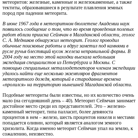
метеоритов: железные, каменные и железокаменные, а также
тектиты, образовавшиеся в результате плавления земных
пород при падении метеорита.
В июне 1967 года в метеоритном бюллетене Академии наук
появилось сообщение о том, что во время проведения полевых
работ вблизи прииска Сеймчан в Магаданской области, геолог
С. А. Медников обнаружил метеорит. Геолог проводил
обычные поисковые работы и вдруг заметил под камнями в
русле ручья блестящий кусок железа неправильной формы. В
2004 году на место этой находки выехала небольшая
экспедиция специалистов из Петербурга и Москвы. С
помощью специальных металлодетекторов членам экспедиции
удалось найти еще несколько экземпляров фрагментов
метеоритного дождя, который в стародавние времена
«пролился» на территорию нынешней Магаданской области.
Подобные метеориты были известны, но их количество очень
мало (на сегодняшний день – 40). Метеорит Сеймчан занимает
достойное место среди их представителей. Это – железно-
каменный метеорит, типа палласит, более девяноста
процентов в нем – железо, шесть процентов никеля и местами
попадается оливин, который является аналогом земного
хризолита. Когда именно метеорит Сеймчан упал на землю, к
сожалению, неизвестно.