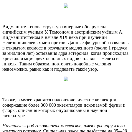
Видманштеттенова структура впервые обнаружена
английским учёным У. Томсоном и австрийским учёным А.
Видманштеттеном в начале XIX века при изучении
железноникелевых метеоритов. Данные фигуры образовались
в открытом космосе в результате медленного (около 1 градуса
за миллион лет) остывания ядра астероида, когда происходила
кристаллизация двух основных видов сплавов – железа и
никеля. Таким образом, повторить подобные условия
невозможно, равно как и подделать такой узор.
Также, в музее хранятся палеонтологические коллекции,
содержащие более 300 000 экземпляров ископаемой фауны и
флоры, описания которых опубликованы в научной
литературе.
Наутилус – род головоногих моллюсков, имеющих наружную
камерную раковину. Спиральная раковина разделена на 35—39