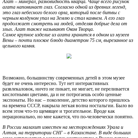
Агат – минерал, разновидность кварца. Чаще всего рисунок
агата напоминает глаз. Согласно одной из древних легенд,
это глаз небесного белого орла, который после битвы с
черным колдуном упал на Землю и стал камнем. А его глаз
продолжает смотреть на людей, отделяя добрые дела от
злых. Агат также называют Оком Творца.
Самое крупное изделие из агата хранится в одном из музеев
Вены – почти плоское блюдо диаметром 75 см, вырезанное из
цельного камня.
Возможно, большинству современных детей в этом музее
будет не очень интересно. Тут нет интерактивных
развлекаловок, ничто не пикает, не мигает, не переливается
кислотными цветами, да и не потрогаешь особо ценные
экспонаты. Но нас – поколение, детство которого пришлось
на времена СССР, накрыла легкая волна ностальгии. Было во
всем этом что-то щемящее и трогательное. Вроде как
нерационально, но мне кажется, что по-человечески понятно.
В России малахит известен на месторождениях Урала и
Алтая, на территории СНГ – в Казахстане. В виде больших