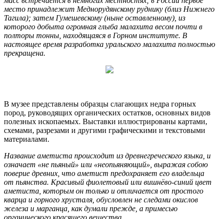
масс встречается в немногих местностях; в России первое
место принадлежит Меднорудянскому руднику (близ Нижнего
Тагила); затем Гумешевскому (ныне оставленному), из
которого добыта огромная глыба малахита весом почти в
полторы тонны, находящаяся в Горном институте. В
настоящее время разработка уральского малахита полностью
прекращена.
В музее представлены образцы слагающих недра горных
пород, руководящих органических остатков, основных видов
полезных ископаемых. Выставки иллюстрированы картами,
схемами, разрезами и другими графическими и текстовыми
материалами.
Название аметиста происходит из древнегреческого языка, и
означает «не пьяный» или «неопьяняющий», выражая собою
поверие древних, что аметист предохраняет его владельца
от пьянства. Красивый фиолетовый или вишнёво-синий цвет
аметиста, которым он только и отличается от простого
кварца и горного хрусталя, обусловлен не следами окислов
железа и марганца, как думали прежде, а примесью
органического красящего вещества.