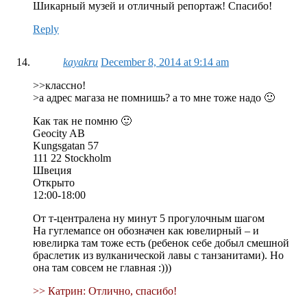
Шикарный музей и отличный репортаж! Спасибо!
Reply
kayakru
December 8, 2014 at 9:14 am
>>классно!
>а адрес магаза не помнишь? а то мне тоже надо 🙂
Как так не помню 🙂
Geocity AB
Kungsgatan 57
111 22 Stockholm
Швеция
Открыто
12:00-18:00
От т-централена ну минут 5 прогулочным шагом
На гуглемапсе он обозначен как ювелирный – и
ювелирка там тоже есть (ребенок себе добыл смешной
браслетик из вулканической лавы с танзанитами). Но
она там совсем не главная :)))
>> Катрин: Отлично, спасибо!