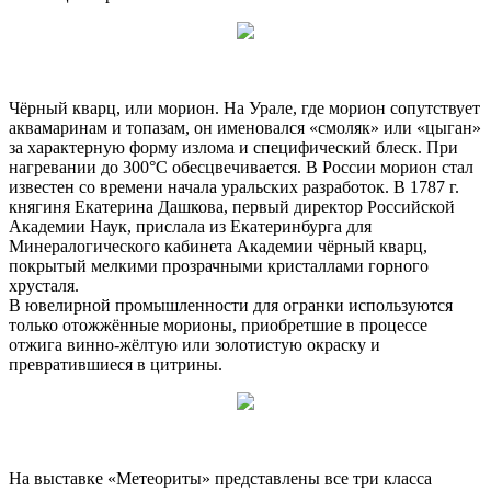
Чёрный кварц, или морион. На Урале, где морион сопутствует
аквамаринам и топазам, он именовался «смоляк» или «цыган»
за характерную форму излома и специфический блеск. При
нагревании до 300°C обесцвечивается. В России морион стал
известен со времени начала уральских разработок. В 1787 г.
княгиня Екатерина Дашкова, первый директор Российской
Академии Наук, прислала из Екатеринбурга для
Минералогического кабинета Академии чёрный кварц,
покрытый мелкими прозрачными кристаллами горного
хрусталя.
В ювелирной промышленности для огранки используются
только отожжённые морионы, приобретшие в процессе
отжига винно-жёлтую или золотистую окраску и
превратившиеся в цитрины.
На выставке «Метеориты» представлены все три класса