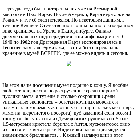
Через два года был повторен успех уже на Всемирной
выставке в Нью-Йорке. После Америки, Карта вернулась на
Родину, и тут её след потерялся. По некоторым данным, в
течение Великой Отечественной войны панно в разобранном
виде хранилось на Урале, в Екатеринбурге. Однако
документальных подтверждений этой информации нет. С
1948 по 1982 год Драгоценная Карта экспонировалась в
Георгиевском зале Эрмитажа, а затем была передана на
хранение в музей ВСЕГЕИ, где её можно видеть и сегодня.
На этом наше посещения музея подошло к концу. Я вообще
люблю такие, не сильно раскрученные среди широкой
публики места, а тут еще и столько сокровищ! Среди
уникальных экспонатов – остатки крупных морских и
наземных ископаемых животных (панцирных рыб, мозазавра,
мамонта, шерстистого носорога), куб каменной соли весом 1
тонну, глыбы малахита из Демидовских рудников на Урале,
1,5-метровый кристалл берилла с Алтая, мусковитовое окно
из часовни 17 века с реки Индигирки, коллекция моделей
знаменитых бриллиантов… Каждый заглянувший в этот