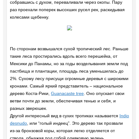
собравшись с духом, переваливали через окопы. Пару
раз проехали поперек высохших русел рек, раскидывая
колесами щебенку.
По сторонам возвышался сухой тропический лес. Раньше
такие леса простирались вдоль всего перешейка, от
Мексики до Панамы, но за годы возделывания земли под
пастбища и плантации, площадь леса уменьшилась до
2%. Сухому лесу присущи огромные деревья с широкими
кронами. Самый яркий представитель – национальное
дерево Коста-Рики,
Guanacaste tree
. Оно опускает свои
ветви почти до земли, обеспечивая тенью и себя, и
разных зверюшек.
Другой интересный вид в сухих тропиках называется
Indio
desnudo
, или “голый индеец”. Это дерево так прозвали
из-за бронзовой коры, которая легко отделяется от
ствола, обнажая под собой оливковую зелень.