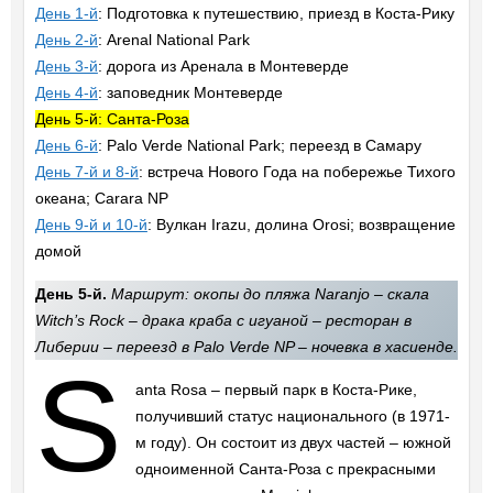
День 1-й
: Подготовка к путешествию, приезд в Коста-Рику
День 2-й
: Arenal National Park
День 3-й
: дорога из Аренала в Монтеверде
День 4-й
: заповедник Монтеверде
День 5-й: Санта-Роза
День 6-й
: Palo Verde National Park; переезд в Самару
День 7-й и 8-й
: встреча Нового Года на побережье Тихого
океана; Carara NP
День 9-й и 10-й
: Вулкан Irazu, долина Orosi; возвращение
домой
День 5-й.
Маршрут: окопы до пляжа Naranjo – скала
Witch’s Rock – драка краба с игуаной – ресторан в
Либерии – переезд в Palo Verde NP – ночевка в хасиенде.
S
anta Rosa – первый парк в Коста-Рике,
получивший статус национального (в 1971-
м году). Он состоит из двух частей – южной
одноименной Санта-Роза с прекрасными