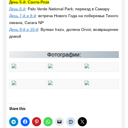
День 5-й: Санта-Роза
День 6-й
: Palo Verde National Park; переезд в Самару
День 7-й и 8-й
: встреча Нового Года на побережье Тихого
океана; Carara NP
День 9-й и 10-й
: Вулкан Irazu, долина Orosi; возвращение
домой
Фотографии:
Share this: