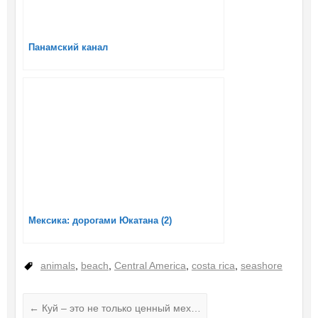
Панамский канал
Мексика: дорогами Юкатана (2)
animals
,
beach
,
Central America
,
costa rica
,
seashore
←
Куй – это не только ценный мех…