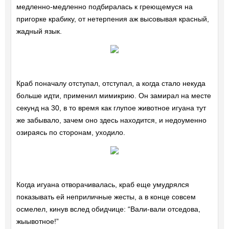
медленно-медленно подбиралась к греющемуся на
пригорке крабику, от нетерпения аж высовывая красный,
жадный язык.
Краб поначалу отступал, отступал, а когда стало некуда
больше идти, применил мимикрию. Он замирал на месте
секунд на 30, в то время как глупое животное игуана тут
же забывало, зачем оно здесь находится, и недоуменно
озираясь по сторонам, уходило.
Когда игуана отворачивалась, краб еще умудрялся
показывать ей неприличные жесты, а в конце совсем
осмелел, кинув вслед обидчице: “Вали-вали отседова,
жыывотное!”