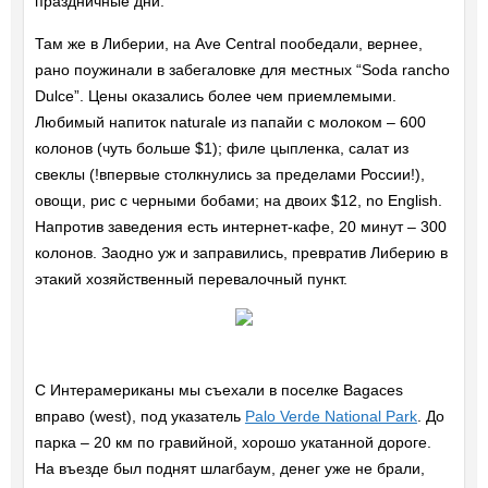
праздничные дни.
Там же в Либерии, на Ave Central пообедали, вернее,
рано поужинали в забегаловке для местных “Soda rancho
Dulce”. Цены оказались более чем приемлемыми.
Любимый напиток naturale из папайи с молоком – 600
колонов (чуть больше $1); филе цыпленка, салат из
свеклы (!впервые столкнулись за пределами России!),
овощи, рис с черными бобами; на двоих $12, no English.
Напротив заведения есть интернет-кафе, 20 минут – 300
колонов. Заодно уж и заправились, превратив Либерию в
этакий хозяйственный перевалочный пункт.
С Интерамериканы мы съехали в поселке Bagaces
вправо (west), под указатель
Palo Verde National Park
. До
парка – 20 км по гравийной, хорошо укатанной дороге.
На въезде был поднят шлагбаум, денег уже не брали,