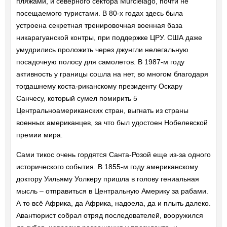
пляжами, и северного сектора Murcielago, почти не
посещаемого туристами. В 80-х годах здесь была
устроена секретная тренировочная военная база
никарагуанской контры, при поддержке ЦРУ. США даже
умудрились проложить через джунгли нелегальную
посадочную полосу для самолетов. В 1987-м году
активность у границы сошла на нет, во многом благодаря
тогдашнему коста-риканскому президенту Оскару
Санчесу, который сумел помирить 5
Центральноамериканских стран, выгнать из страны
военных американцев, за что был удостоен Нобелевской
премии мира.
Сами тикос очень гордятся Санта-Розой еще из-за одного
исторического события. В 1855-м году американскому
доктору Уильяму Уолкеру пришла в голову гениальная
мысль – отправиться в Центральную Америку за рабами.
А то всё Африка, да Африка, надоела, да и плыть далеко.
Авантюрист собрал отряд последователей, вооружился