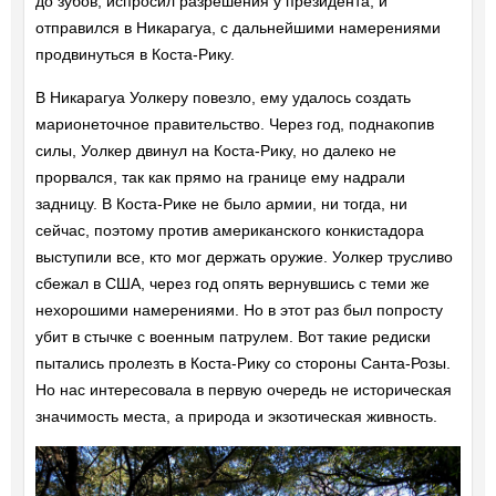
до зубов, испросил разрешения у президента, и
отправился в Никарагуа, с дальнейшими намерениями
продвинуться в Коста-Рику.
В Никарагуа Уолкеру повезло, ему удалось создать
марионеточное правительство. Через год, поднакопив
силы, Уолкер двинул на Коста-Рику, но далеко не
прорвался, так как прямо на границе ему надрали
задницу. В Коста-Рике не было армии, ни тогда, ни
сейчас, поэтому против американского конкистадора
выступили все, кто мог держать оружие. Уолкер трусливо
сбежал в США, через год опять вернувшись с теми же
нехорошими намерениями. Но в этот раз был попросту
убит в стычке с военным патрулем. Вот такие редиски
пытались пролезть в Коста-Рику со стороны Санта-Розы.
Но нас интересовала в первую очередь не историческая
значимость места, а природа и экзотическая живность.