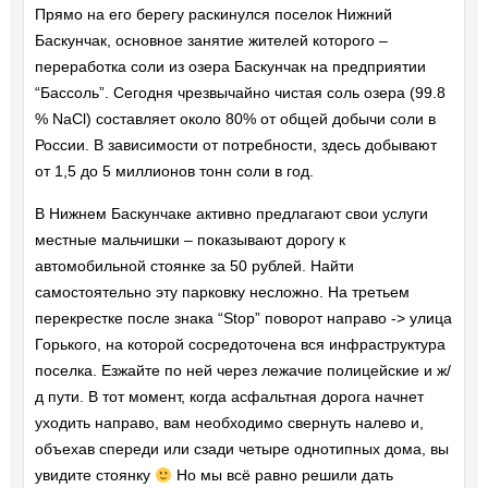
Прямо на его берегу раскинулся поселок Нижний
Баскунчак, основное занятие жителей которого –
переработка соли из озера Баскунчак на предприятии
“Бассоль”. Сегодня чрезвычайно чистая соль озера (99.8
% NaCl) составляет около 80% от общей добычи соли в
России. В зависимости от потребности, здесь добывают
от 1,5 до 5 миллионов тонн соли в год.
В Нижнем Баскунчаке активно предлагают свои услуги
местные мальчишки – показывают дорогу к
автомобильной стоянке за 50 рублей. Найти
самостоятельно эту парковку несложно. На третьем
перекрестке после знака “Stop” поворот направо -> улица
Горького, на которой сосредоточена вся инфраструктура
поселка. Езжайте по ней через лежачие полицейские и ж/
д пути. В тот момент, когда асфальтная дорога начнет
уходить направо, вам необходимо свернуть налево и,
объехав спереди или сзади четыре однотипных дома, вы
увидите стоянку
Но мы всё равно решили дать