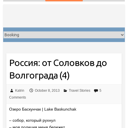
Skip
to
content
Россия: от Соловков до
Волгограда (4)
Katrin
October 8, 2013
Travel Stories
5
Comments
Озеро Баскунчак | Lake Baskunchak
– собор, который рухнул
– моя полиция меня бережет