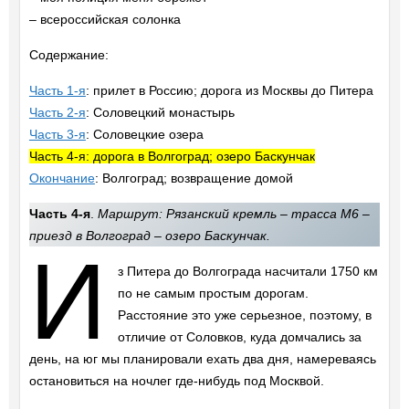
– всероссийская солонка
Содержание:
Часть 1-я
: прилет в Россию; дорога из Москвы до Питера
Часть 2-я
: Соловецкий монастырь
Часть 3-я
: Соловецкие озера
Часть 4-я: дорога в Волгоград; озеро Баскунчак
Окончание
: Волгоград; возвращение домой
Часть 4-я
.
Маршрут: Рязанский кремль – трасса M6 –
приезд в Волгоград – озеро Баскунчак.
И
з Питера до Волгограда насчитали 1750 км
по не самым простым дорогам.
Расстояние это уже серьезное, поэтому, в
отличие от Соловков, куда домчались за
день, на юг мы планировали ехать два дня, намереваясь
остановиться на ночлег где-нибудь под Москвой.