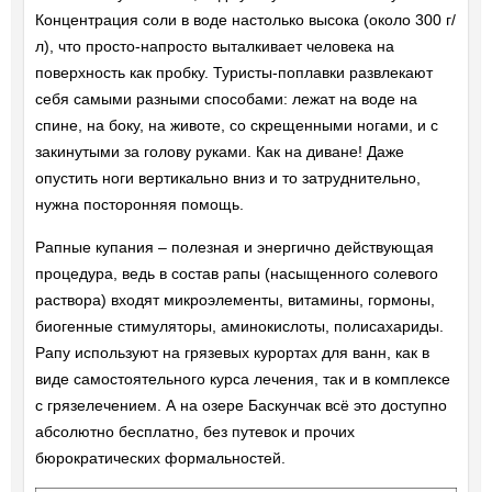
Концентрация соли в воде настолько высока (около 300 г/
л), что просто-напросто выталкивает человека на
поверхность как пробку. Туристы-поплавки развлекают
себя самыми разными способами: лежат на воде на
спине, на боку, на животе, со скрещенными ногами, и с
закинутыми за голову руками. Как на диване! Даже
опустить ноги вертикально вниз и то затруднительно,
нужна посторонняя помощь.
Рапные купания – полезная и энергично действующая
процедура, ведь в состав рапы (насыщенного солевого
раствора) входят микроэлементы, витамины, гормоны,
биогенные стимуляторы, аминокислоты, полисахариды.
Рапу используют на грязевых курортах для ванн, как в
виде самостоятельного курса лечения, так и в комплексе
с грязелечением. А на озере Баскунчак всё это доступно
абсолютно бесплатно, без путевок и прочих
бюрократических формальностей.