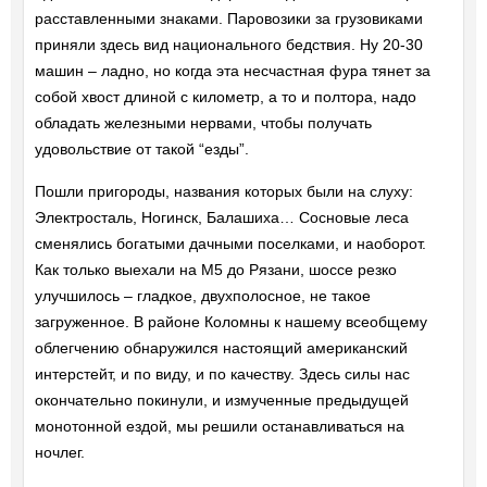
расставленными знаками. Паровозики за грузовиками
приняли здесь вид национального бедствия. Ну 20-30
машин – ладно, но когда эта несчастная фура тянет за
собой хвост длиной с километр, а то и полтора, надо
обладать железными нервами, чтобы получать
удовольствие от такой “езды”.
Пошли пригороды, названия которых были на слуху:
Электросталь, Ногинск, Балашиха… Сосновые леса
сменялись богатыми дачными поселками, и наоборот.
Как только выехали на M5 до Рязани, шоссе резко
улучшилось – гладкое, двухполосное, не такое
загруженное. В районе Коломны к нашему всеобщему
облегчению обнаружился настоящий американский
интерстейт, и по виду, и по качеству. Здесь силы нас
окончательно покинули, и измученные предыдущей
монотонной ездой, мы решили останавливаться на
ночлег.