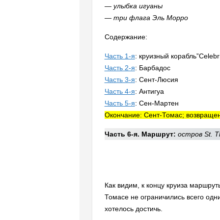
— улыбка игуаны
— три флага Эль Морро
Содержание:
Часть 1-я
: круизный корабль”Celebr
Часть 2-я
: Барбадос
Часть 3-я
: Сент-Люсия
Часть 4-я
: Антигуа
Часть 5-я
: Сен-Мартен
Окончание: Сент-Томас; возвращен
Часть 6-я. Маршрут:
остров St. 
Как видим, к концу круиза маршрут
Томасе не ограничились всего одни
хотелось достичь.