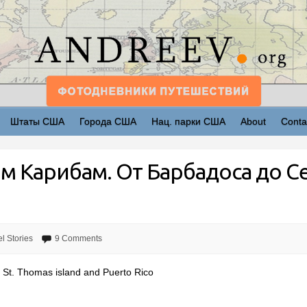
Штаты США
Города США
Нац. парки США
About
Conta
 Карибам. От Барбадоса до Се
l Stories
9 Comments
St. Thomas island and Puerto Rico