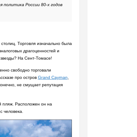
я политика России 80-х годов
 столиц. Торговля изначально была
езналоговых драгоценностей и
озвезды? На Сент-Томасе!
шенно свободно торговали
ассказе про остров
Grand Cayman
,
 конечно, не смущает репутация
й пляж. Расположен он на
с человека.