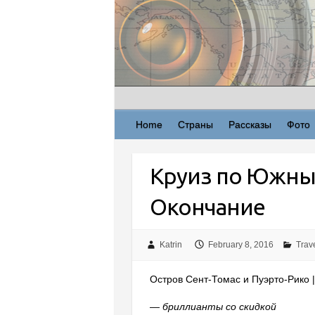
Skip
to
content
Home
Страны
Рассказы
Фото
Круиз по Южным
Окончание
Katrin
February 8, 2016
Trave
Остров Сент-Томас и Пуэрто-Рико | 
— бриллианты со скидкой