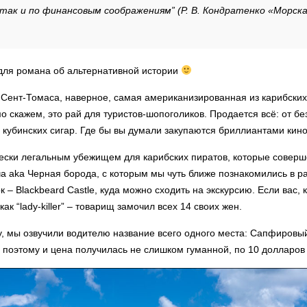
 так и по финансовым соображениям” (Р. В. Кондратенко «Морска
для романа об альтернативной истории
Сент-Томаса, наверное, самая американизированная из карибских
ямо скажем, это рай для туристов-шопоголиков. Продается всё: от б
убинских сигар. Где бы вы думали закупаются бриллиантами кин
ически легальным убежищем для карибских пиратов, которые совер
ча aka Черная борода, с которым мы чуть ближе познакомились в р
 – Blackbeard Castle, куда можно сходить на экскурсию. Если вас,
как “lady-killer” – товарищ замочил всех 14 своих жен.
ту, мы озвучили водителю название всего одного места: Сапфировы
 поэтому и цена получилась не слишком гуманной, по 10 долларов 