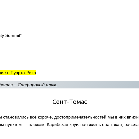
ity Summit”
ие в Пуэрто-Рико
Thomas – Сапфировый пляж.
Сент-Томас
ы становились всё короче, достопримечательностей мы в них впихи
м пунктом — пляжем. Карибская круизная жизнь она такая, расслаб