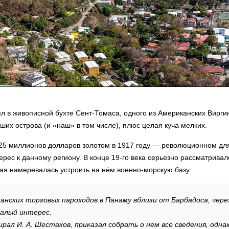
оял в живописной бухте Сент-Томаса, одного из Американских Вирги
ших острова (и «наш» в том числе), плюс целая куча мелких.
25 миллионов долларов золотом в 1917 году — революционном для
ерес к данному региону. В конце 19-го века серьезно рассматривал
ая намеревалась устроить на нём военно-морскую базу.
анских торговых пароходов в Панаму вблизи от Барбадоса, чере
малый интерес.
рал И. А. Шестаков, приказал собрать о нем все сведения, однак