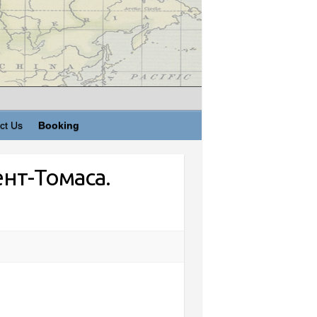
ct Us
Booking
нт-Томаса.