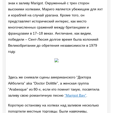
знак к заливу Marigot. Окруженный с трех сторон
высокими холмами, Мариго является убежищем для яхт
и кораблей на случай урагана. Кроме того, он
представляет исторический интерес, как место
многочисленных сражений между британцами и
французами в 17–18 веках. Англичане, как видим,
победили – Сент-Люсия долгое время была колонией
Великобритании до обретения независимости в 1979
году.
Здесь же снимали сцены американского “Доктора
Айболита” aka “Doctor Dolittle”, а женская группа
“Arabesque” из 80-х, если кто помнит такую, посвятила
заливу свою романтичную песню
“Marigot Bay”
.
Короткую остановку на холмах над заливом несколько
попортили местные торговцы. Были навязчивы,