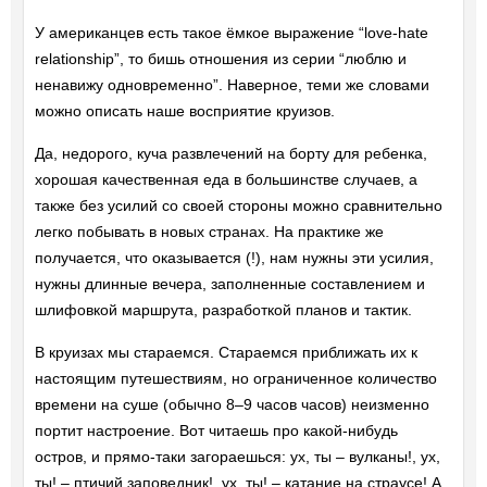
У американцев есть такое ёмкое выражение “love-hate
relationship”, то бишь отношения из серии “люблю и
ненавижу одновременно”. Наверное, теми же словами
можно описать наше восприятие круизов.
Да, недорого, куча развлечений на борту для ребенка,
хорошая качественная еда в большинстве случаев, а
также без усилий со своей стороны можно сравнительно
легко побывать в новых странах. На практике же
получается, что оказывается (!), нам нужны эти усилия,
нужны длинные вечера, заполненные составлением и
шлифовкой маршрута, разработкой планов и тактик.
В круизах мы стараемся. Стараемся приближать их к
настоящим путешествиям, но ограниченное количество
времени на суше (обычно 8–9 часов часов) неизменно
портит настроение. Вот читаешь про какой-нибудь
остров, и прямо-таки загораешься: ух, ты – вулканы!, ух,
ты! – птичий заповедник!, ух, ты! – катание на страусе! А