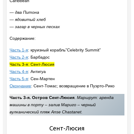
Caribbean
— два Питона
— ядовитый хлеб
— загар в черных песках
Содержание:
Часть 1-я
: круизный корабль”Celebrity Summit”
Часть 2-я
: Барбадос
Часть 3-я: Сент-Люсия
Часть 4-я
: Антигуа
Часть 5-я
: Сен-Мартен
Окончание
: Сент-Томас; возвращение в Пуэрто-Рико
Часть 3-я. Остров Сент-Люсия
.
Маршрут: аренда
машины в порту – залив Мариго – черный
вулканический пляж Anse Chastanet.
Сент-Люсия