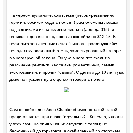
На черном вулканическом пляже (песок чрезвычайно
горячий, босиком ходить нельзя!) расположены лежаки
под зонтиками из пальмовых листьев (аренда $15), и
наливают довольно недешевые коктейли по $12-15. В
несколько завышенных ценах “виноват” раскинувшийся
неподалеку роскошный отель, замаскированный на горе
в многоярусной зелени. Он уже много лет входит в
различные рейтинги, как самый романтичный, самый
эксклюзивный, и прочий “самый”. С детьми до 10 лет туда
даже не пускают, ну а о ценах и говорить нечего.
Сам по себе пляж Anse Chastanet именно такой, какой
представляется при слове “идеальный”. Конечно, идеалы
у всех свои, но опишу наши: отсутствие толпы; не
бесконечный до горизонта, а окаймленный по сторонам