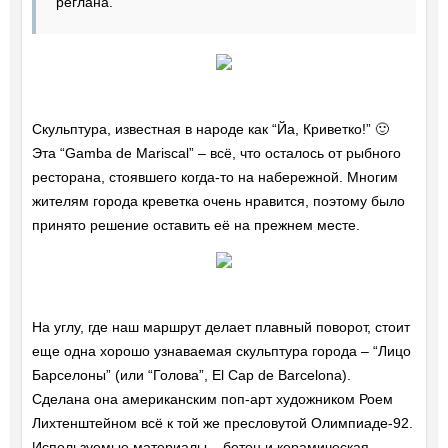
реглана.”
Скульптура, известная в народе как “Йа, Криветко!” 🙂
Эта “Gamba de Mariscal” – всё, что осталось от рыбного
ресторана, стоявшего когда-то на набережной. Многим
жителям города креветка очень нравится, поэтому было
принято решение оставить её на прежнем месте.
На углу, где наш маршрут делает плавный поворот, стоит
еще одна хорошо узнаваемая скульптура города – “Лицо
Барселоны” (или “Голова”, El Cap de Barcelona).
Сделана она американским поп-арт художником Роем
Лихтенштейном всё к той же пресловутой Олимпиаде-92.
Используемые материалы – бетон и керамическая