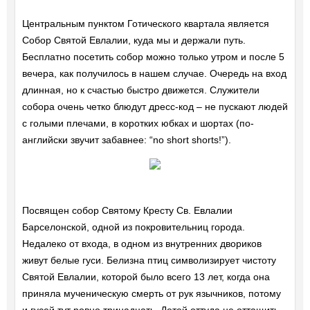
Центральным пунктом Готического квартала является
Собор Святой Евлалии, куда мы и держали путь.
Бесплатно посетить собор можно только утром и после 5
вечера, как получилось в нашем случае. Очередь на вход
длинная, но к счастью быстро движется. Служители
собора очень четко блюдут дресс-код – не пускают людей
с голыми плечами, в коротких юбках и шортах (по-
английски звучит забавнее: “no short shorts!”).
Посвящен собор Святому Кресту Св. Евлалии
Барселонской, одной из покровительниц города.
Недалеко от входа, в одном из внутренних двориков
живут белые гуси. Белизна птиц символизирует чистоту
Святой Евлалии, которой было всего 13 лет, когда она
приняла мученическую смерть от рук язычников, потому