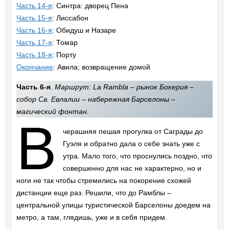
Часть 14-я
: Синтра: дворец Пена
Часть 15-я
: Лиссабон
Часть 16-я
: Обидуш и Назаре
Часть 17-я
: Томар
Часть 18-я
: Порту
Окончание
: Авила; возвращение домой
Часть 6-я
.
Маршрут: La Rambla – рынок Бокерия –
собор Св. Евлалии – набережная Барселоны –
магический фонтан.
В
черашняя пешая прогулка от Саграды до
Гуэля и обратно дала о себе знать уже с
утра. Мало того, что проснулись поздно, что
совершенно для нас не характерно, но и
ноги не так чтобы стремились на покорение схожей
дистанции еще раз. Решили, что до Рамблы –
центральной улицы туристической Барселоны доедем на
метро, а там, глядишь, уже и в себя придем.