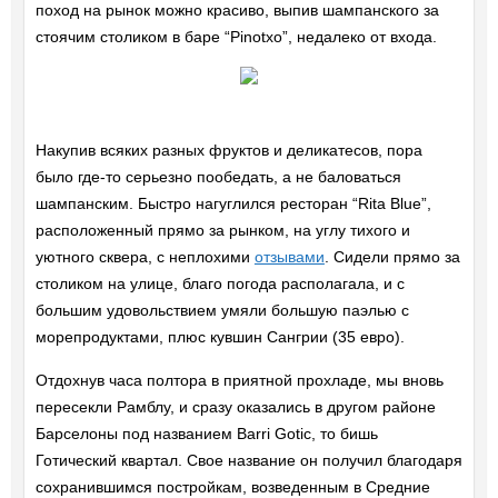
поход на рынок можно красиво, выпив шампанского за
стоячим столиком в баре “Pinotxo”, недалеко от входа.
Накупив всяких разных фруктов и деликатесов, пора
было где-то серьезно пообедать, а не баловаться
шампанским. Быстро нагуглился ресторан “Rita Blue”,
расположенный прямо за рынком, на углу тихого и
уютного сквера, с неплохими
отзывами
. Сидели прямо за
столиком на улице, благо погода располагала, и с
большим удовольствием умяли большую паэлью с
морепродуктами, плюс кувшин Сангрии (35 евро).
Отдохнув часа полтора в приятной прохладе, мы вновь
пересекли Рамблу, и сразу оказались в другом районе
Барселоны под названием Barri Gotic, то бишь
Готический квартал. Свое название он получил благодаря
сохранившимся постройкам, возведенным в Средние