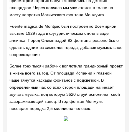
присмотром строгих бабушек возились на детских
площадках. Через полчаса мы уже стояли в толпе на
мосту напротив Магического фонтана Монжуика.
Fuente magica de Montjuic был построен ко Всемирной
выствке 1929 года в футуристическом стиле в виде
эллипса. Перед Олимпиадой-92 фонтаны решено было
сделать одним из символов города, добавив музыкальное
сопровождение.
Более трех тысяч рабочих воплотили грандиозный проект
в жизнь всего за год. От площади Испании к главной
чаше тянутся каскады фонтанов с подсветкой. В
определенный час со всех сторон площади начинает
звучать музыка, под которую 3620 струй исполняют свой
завораживающий танец. В год фонтан Монжуик
посещает порядка 2,5 миллиона человек.