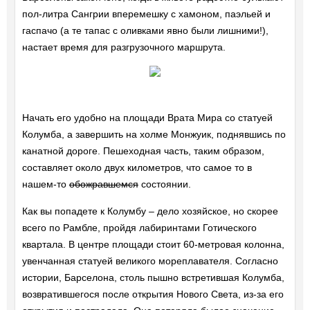
пол-литра Сангрии вперемешку с хамоном, паэльей и
гаспачо (а те тапас с оливками явно были лишними!),
настает время для разгрузочного маршрута.
Начать его удобно на площади Врата Мира со статуей
Колумба, а завершить на холме Монжуик, поднявшись по
канатной дороге. Пешеходная часть, таким образом,
составляет около двух километров, что самое то в
нашем-то
обожравшемся
состоянии.
Как вы попадете к Колумбу – дело хозяйское, но скорее
всего по Рамбле, пройдя лабиринтами Готического
квартала. В центре площади стоит 60-метровая колонна,
увенчанная статуей великого мореплавателя. Согласно
истории, Барселона, столь пышно встретившая Колумба,
возвратившегося после открытия Нового Света, из-за его