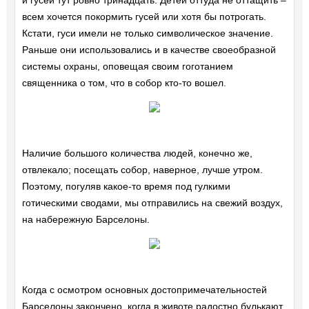
и гусей тут ровно тринадцать. Детей оттуда не оттащить –
всем хочется покормить гусей или хотя бы потрогать.
Кстати, гуси имели не только символическое значение.
Раньше они использовались и в качестве своеобразной
системы охраны, оповещая своим гоготанием
священника о том, что в собор кто-то вошел.
Наличие большого количества людей, конечно же,
отвлекало; посещать собор, наверное, лучше утром.
Поэтому, погуляв какое-то время под гулкими
готическими сводами, мы отправились на свежий воздух,
на набережную Барселоны.
Когда с осмотром основных достопримечательностей
Барселоны закончено, когда в животе радостно булькают