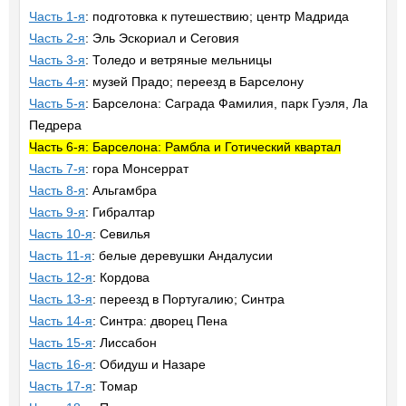
Часть 1-я
: подготовка к путешествию; центр Мадрида
Часть 2-я
: Эль Эскориал и Сеговия
Часть 3-я
: Толедо и ветряные мельницы
Часть 4-я
: музей Прадо; переезд в Барселону
Часть 5-я
: Барселона: Саграда Фамилия, парк Гуэля, Ла
Педрера
Часть 6-я: Барселона: Рамбла и Готический квартал
Часть 7-я
: гора Монсеррат
Часть 8-я
: Альгамбра
Часть 9-я
: Гибралтар
Часть 10-я
: Севилья
Часть 11-я
: белые деревушки Андалусии
Часть 12-я
: Кордова
Часть 13-я
: переезд в Португалию; Синтра
Часть 14-я
: Синтра: дворец Пена
Часть 15-я
: Лиссабон
Часть 16-я
: Обидуш и Назаре
Часть 17-я
: Томар