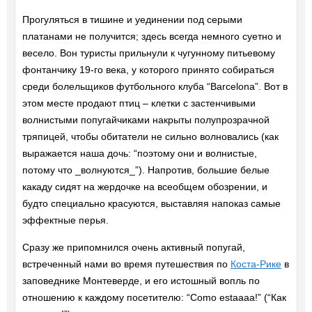
Прогуляться в тишине и уединении под серыми
платанами не получится; здесь всегда немного суетно и
весело. Вон туристы прильнули к чугунному питьевому
фонтанчику 19-го века, у которого принято собираться
среди болельщиков футбольного клуба “Barcelona”. Вот в
этом месте продают птиц – клетки с застенчивыми
волнистыми попугайчиками накрыты полупрозрачной
тряпицей, чтобы обитатели не сильно волновались (как
выражается наша дочь: “поэтому они и волнистые,
потому что _волнуются_”). Напротив, большие белые
какаду сидят на жердочке на всеобщем обозрении, и
будто специально красуются, выставляя напоказ самые
эффектные перья.
Сразу же припомнился очень активный попугай,
встреченный нами во время путешествия по
Коста-Рике
в
заповеднике Монтеверде, и его истошный вопль по
отношению к каждому посетителю: “Como estaaaa!” (“Как