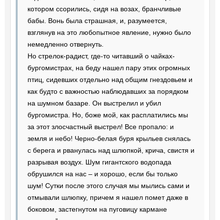
котором ссорились, сидя на возах, бранчливые
бабы. Вонь была страшная, и, разумеется,
взглянув на это любопытное явление, нужно было
немедленно отвернуть.
Но стрелок-радист, где-то читавший о чайках-
бургомистрах, на беду нашел пару этих огромных
птиц, сидевших отдельно над общим гнездовьем и
как будто с важностью наблюдавших за порядком
на шумном базаре. Он выстрелил и убил
бургомистра. Но, боже мой, как расплатились мы
за этот злосчастный выстрел! Все пропало: и
земля и небо! Черно-белая буря крыльев снялась
с берега и рванулась над шлюпкой, крича, свистя и
разрывая воздух. Шум гигантского водопада
обрушился на нас – и хорошо, если бы только
шум! Сутки после этого случая мы мылись сами и
отмывали шлюпку, причем я нашел помет даже в
боковом, застегнутом на пуговицу кармане