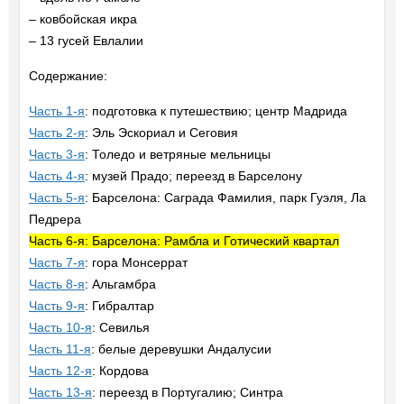
– ковбойская икра
– 13 гусей Евлалии
Содержание:
Часть 1-я
: подготовка к путешествию; центр Мадрида
Часть 2-я
: Эль Эскориал и Сеговия
Часть 3-я
: Толедо и ветряные мельницы
Часть 4-я
: музей Прадо; переезд в Барселону
Часть 5-я
: Барселона: Саграда Фамилия, парк Гуэля, Ла
Педрера
Часть 6-я: Барселона: Рамбла и Готический квартал
Часть 7-я
: гора Монсеррат
Часть 8-я
: Альгамбра
Часть 9-я
: Гибралтар
Часть 10-я
: Севилья
Часть 11-я
: белые деревушки Андалусии
Часть 12-я
: Кордова
Часть 13-я
: переезд в Португалию; Синтра