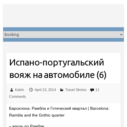
Skip
to
content
Испано-португальский
вояж на автомобиле (6)
Katrin
April 23, 2014
Travel Stories
11
Comments
Барселона: Рамбла и Готический квартал | Barcelona:
Rambla and the Gothic quarter
– вдоль по Рамбле