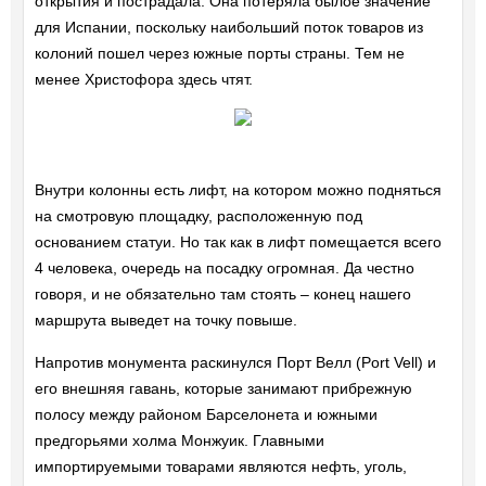
открытия и пострадала. Она потеряла былое значение
для Испании, поскольку наибольший поток товаров из
колоний пошел через южные порты страны. Тем не
менее Христофора здесь чтят.
Внутри колонны есть лифт, на котором можно подняться
на смотровую площадку, расположенную под
основанием статуи. Но так как в лифт помещается всего
4 человека, очередь на посадку огромная. Да честно
говоря, и не обязательно там стоять – конец нашего
маршрута выведет на точку повыше.
Напротив монумента раскинулся Порт Велл (Port Vell) и
его внешняя гавань, которые занимают прибрежную
полосу между районом Барселонета и южными
предгорьями холма Монжуик. Главными
импортируемыми товарами являются нефть, уголь,