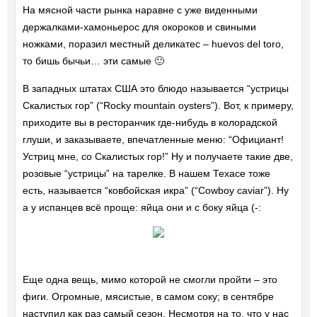
На мясной части рынка наравне с уже виденными
держалками-хамоньерос для окороков и свиными
ножками, поразил местный деликатес – huevos del toro,
то бишь бычьи… эти самые 🙂
В западных штатах США это блюдо называется “устрицы
Скалистых гор” (“Rocky mountain oysters”). Вот, к примеру,
приходите вы в ресторанчик где-нибудь в колорадской
глуши, и заказываете, впечатленные меню: “Официант!
Устриц мне, со Скалистых гор!” Ну и получаете такие две,
розовые “устрицы” на тарелке. В нашем Техасе тоже
есть, называется “ковбойская икра” (“Cowboy caviar”). Ну
а у испанцев всё проще: яйца они и с боку яйца (-:
Еще одна вещь, мимо которой не смогли пройти – это
фиги. Огромные, мясистые, в самом соку; в сентябре
наступил как раз самый сезон. Несмотря на то, что у нас