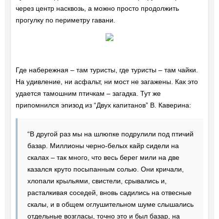
через центр насквозь, а можно просто продолжить
прогулку по периметру гавани.
Где набережная – там туристы, где туристы – там чайки.
На удивление, ни асфальт, ни мост не загажены. Как это
удается тамошним птичкам – загадка. Тут же
припомнился эпизод из “Двух капитанов” В. Каверина:
“В другой раз мы на шлюпке подрулили под птичий
базар. Миллионы черно-белых кайр сидели на
скалах – так много, что весь берег мили на две
казался круто посыпанным солью. Они кричали,
хлопали крыльями, свистели, срывались и,
расталкивая соседей, вновь садились на отвесные
скалы, и в общем оглушительном шуме слышались
отдельные возгласы, точно это и был базар, на