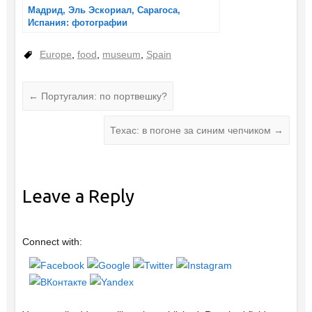
Мадрид, Эль Эскориал, Сарагоса,
Испания: фотографии
Europe
,
food
,
museum
,
Spain
←
Португалия: по портвешку?
Техас: в погоне за синим чепчиком
→
Leave a Reply
Connect with: