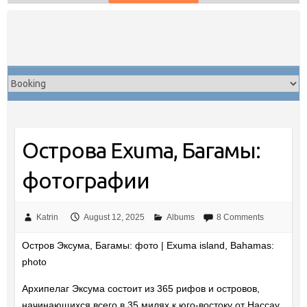
Skip
to
content
Острова Exuma, Багамы:
фотографии
Katrin
August 12, 2025
Albums
8 Comments
Остров Эксума, Багамы: фото | Exuma island, Bahamas:
photo
Архипелаг Эксума состоит из 365 рифов и островов,
начинающихся всего в 35 милях к юго-востоку от Нассау.