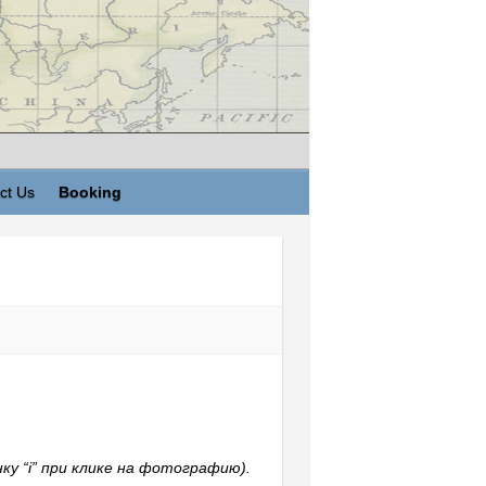
ct Us
Booking
у “i” при клике на фотографию).