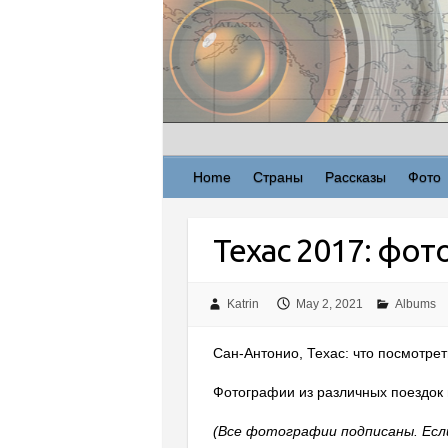
Skip
to
content
Home
Страны
Рассказы
Фото
Техас 2017: фо
Katrin
May 2, 2021
Albums
Сан-Антонио, Техас: что посмотреть
Фотографии из различных поездок п
(Все фотографии подписаны. Если