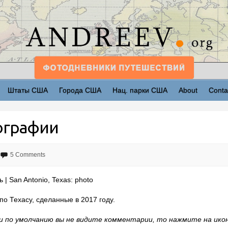
Штаты США
Города США
Нац. парки США
About
Conta
тографии
5 Comments
 | San Antonio, Texas: photo
о Техасу, сделанные в 2017 году.
 по умолчанию вы не видите комментарии, то нажмите на иконк