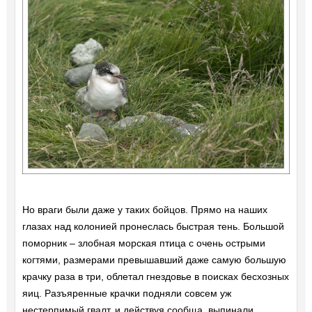
Но враги были даже у таких бойцов. Прямо на наших
глазах над колонией пронеслась быстрая тень. Большой
поморник – злобная морская птица с очень острыми
когтями, размерами превышавший даже самую большую
крачку раза в три, облетал гнездовье в поисках бесхозных
яиц. Разъяренные крачки подняли совсем уж
нестерпимый гвалт, и действуя сообща, выпинали