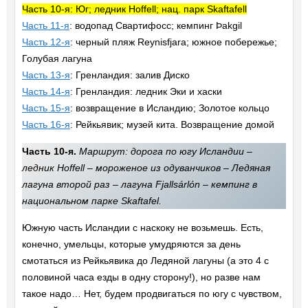
Часть 10-я: Юг; ледник Hoffell; нац. парк Skaftafell
Часть 11-я
: водопад Свартифосс; кемпинг Þakgil
Часть 12-я
: черный пляж Reynisfjara; южное побережье;
Голубая лагуна
Часть 13-я
: Гренландия: залив Диско
Часть 14-я
: Гренландия: ледник Эки и хаски
Часть 15-я
: возвращение в Исландию; Золотое кольцо
Часть 16-я
: Рейкьявик; музей кита. Возвращение домой
Часть 10-я.
Маршрут: дорога по югу Исландии –
ледник Hoffell – мороженое из одуванчиков – Ледяная
лагуна второй раз – лагуна Fjallsárlón – кемпинг в
национальном парке Skaftafel.
Южную часть Исландии с наскоку не возьмешь. Есть,
конечно, умельцы, которые умудряются за день
смотаться из Рейкьявика до Ледяной лагуны (а это 4 c
половиной часа езды в одну сторону!), но разве нам
такое надо… Нет, будем продвигаться по югу с чувством,