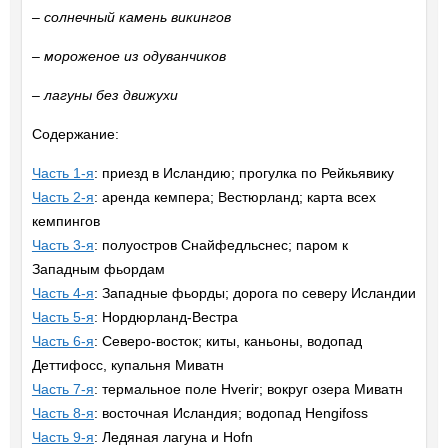
– солнечный камень викингов
– мороженое из одуванчиков
– лагуны без движухи
Содержание:
Часть 1-я
: приезд в Исландию; прогулка по Рейкьявику
Часть 2-я
: аренда кемпера; Вестюрланд; карта всех
кемпингов
Часть 3-я
: полуостров Снайфедльснес; паром к
Западным фьордам
Часть 4-я
: Западные фьорды; дорога по северу Исландии
Часть 5-я
: Нордюрланд-Вестра
Часть 6-я
: Северо-восток; киты, каньоны, водопад
Деттифосс, купальня Миватн
Часть 7-я
: термальное поле Hverir; вокруг озера Миватн
Часть 8-я
: восточная Исландия; водопад Hengifoss
Часть 9-я
: Ледяная лагуна и Hofn