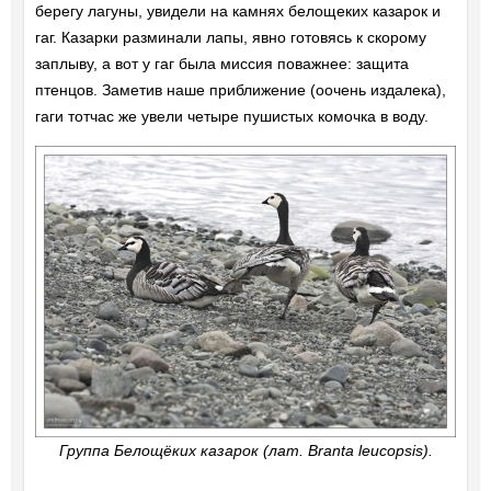
берегу лагуны, увидели на камнях белощеких казарок и
гаг. Казарки разминали лапы, явно готовясь к скорому
заплыву, а вот у гаг была миссия поважнее: защита
птенцов. Заметив наше приближение (оочень издалека),
гаги тотчас же увели четыре пушистых комочка в воду.
Группа Белощёких казарок (лат. Branta leucopsis).