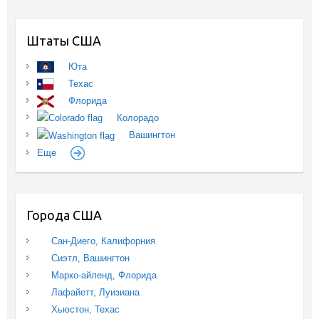
Штаты США
Юта
Техас
Флорида
Колорадо
Вашингтон
Еще
Города США
Сан-Диего, Калифорния
Сиэтл, Вашингтон
Марко-айленд, Флорида
Лафайетт, Луизиана
Хьюстон, Техас