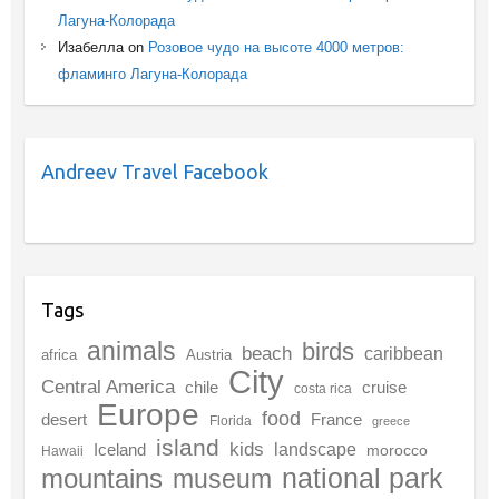
Лагуна-Колорада
Изабелла
on
Розовое чудо на высоте 4000 метров:
фламинго Лагуна-Колорада
Andreev Travel Facebook
Tags
animals
birds
beach
caribbean
africa
Austria
City
Central America
chile
cruise
costa rica
Europe
food
desert
France
Florida
greece
island
kids
landscape
Iceland
morocco
Hawaii
national park
mountains
museum