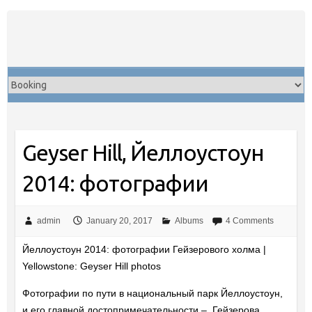
Skip
to
content
Geyser Hill, Йеллоустоун
2014: фотографии
admin
January 20, 2017
Albums
4 Comments
Йеллоустоун 2014: фотографии Гейзерового холма |
Yellowstone: Geyser Hill photos
Фотографии по пути в национальный парк Йеллоустоун,
и его главной достопримечательности – Гейзерова