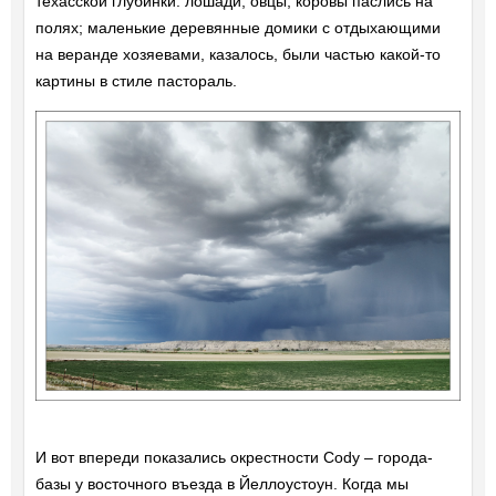
техасской глубинки: лошади, овцы, коровы паслись на
полях; маленькие деревянные домики с отдыхающими
на веранде хозяевами, казалось, были частью какой-то
картины в стиле пастораль.
И вот впереди показались окрестности Cody – города-
базы у восточного въезда в Йеллоустоун. Когда мы