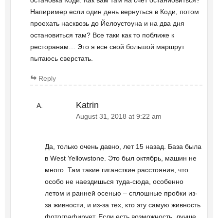
остановка Коди. Как вам там на счет останиовиться?
Напиример если один день вернуться в Коди, потом
проехать насквозь до Йелоустоуна и на два дня
остановиться там? Все таки как то поближе к
ресторанам… Это я все свой большой маршрут
пытаюсь сверстать.
Reply
Katrin
August 31, 2018 at 9:22 am
Да, только очень давно, лет 15 назад. База была
в West Yellowstone. Это был октябрь, машин не
много. Там такие гигансткие расстояния, что
особо не наездишься туда-сюда, особенно
летом и ранней осенью – сплошные пробки из-
за живности, и из-за тех, кто эту самую живность
фотографирует. Если есть возможность, лучше