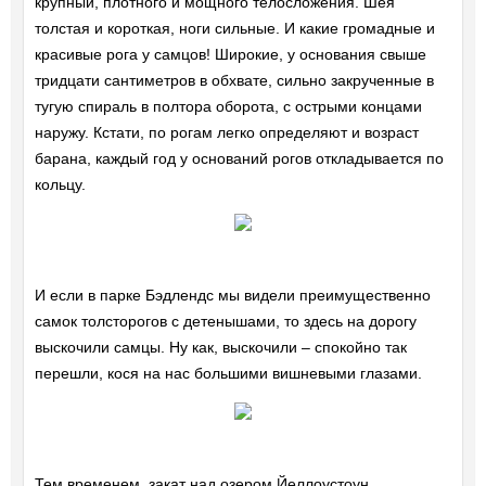
крупный, плотного и мощного телосложения. Шея
толстая и короткая, ноги сильные. И какие громадные и
красивые рога у самцов! Широкие, у основания свыше
тридцати сантиметров в обхвате, сильно закрученные в
тугую спираль в полтора оборота, с острыми концами
наружу. Кстати, по рогам легко определяют и возраст
барана, каждый год у оснований рогов откладывается по
кольцу.
И если в парке Бэдлендс мы видели преимущественно
самок толсторогов с детенышами, то здесь на дорогу
выскочили самцы. Ну как, выскочили – спокойно так
перешли, кося на нас большими вишневыми глазами.
Тем временем, закат над озером Йеллоустоун