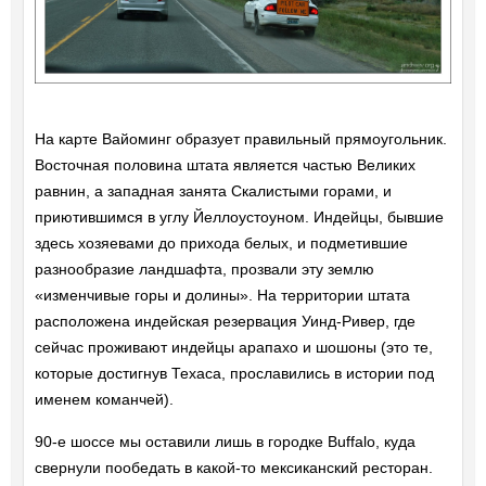
На карте Вайоминг образует правильный прямоугольник.
Восточная половина штата является частью Великих
равнин, а западная занята Скалистыми горами, и
приютившимся в углу Йеллоустоуном. Индейцы, бывшие
здесь хозяевами до прихода белых, и подметившие
разнообразие ландшафта, прозвали эту землю
«изменчивые горы и долины». На территории штата
расположена индейская резервация Уинд-Ривер, где
сейчас проживают индейцы арапахо и шошоны (это те,
которые достигнув Техаса, прославились в истории под
именем команчей).
90-е шоссе мы оставили лишь в городке Buffalo, куда
свернули пообедать в какой-то мексиканский ресторан.