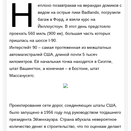
Н
еплохо позавтракав на верандах домиков с
видом на острые пики Badlands, погрузили
багаж в Форд, и взяли курс на
Йеллоустоун. В этот день предстояло
проехать 560 миль (900 км), большая часть которых
пришлась на шоссе I-90.
Интерстейт 90 – самая протяженная из межштатных
автомагистралей США, длиной почти 5 тысяч
километров. Её начальная точка находится в Сиэтле,
штат Вашингтон, а конечная – в Бостоне, штат
Массачусетс.
Проектирование сети дорог, соединяющих штаты США,
было запущено в 1956 году под руководством тогдашнего
президента Эйзенхауэра. Страна вбухала невероятное
количество денег в строительство, что по оценкам делает