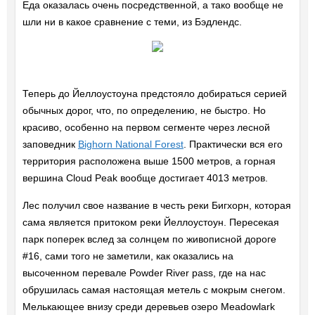
Еда оказалась очень посредственной, а тако вообще не
шли ни в какое сравнение с теми, из Бэдлендс.
Теперь до Йеллоустоуна предстояло добираться серией
обычных дорог, что, по определению, не быстро. Но
красиво, особенно на первом сегменте через лесной
заповедник
Bighorn National Forest
. Практически вся его
территория расположена выше 1500 метров, а горная
вершина Cloud Peak вообще достигает 4013 метров.
Лес получил свое название в честь реки Бигхорн, которая
сама является притоком реки Йеллоустоун. Пересекая
парк поперек вслед за солнцем по живописной дороге
#16, сами того не заметили, как оказались на
высоченном перевале Powder River pass, где на нас
обрушилась самая настоящая метель с мокрым снегом.
Мелькающее внизу среди деревьев озеро Meadowlark