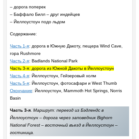
– дорога поперек
– Баффало Билл – друг индейцев
– Йеллоустоун подо льдом
Содержание:
Часть 1-я
: дорога в Южную Дакоту, пещера Wind Cave,
гора Rushmore
Часть 2-я
: Badlands National Park
Часть 3-я: дорога из Южной Дакоты в Йеллоустоун
Часть 4-я
: Йеллоустоун, Гейзеровый холм
Часть 5-я
: Йеллоустоун, фотосафари и West Thumb
Окончание
: Йеллоустоун, Mammoth Hot Springs, Norris
Basin
Часть 3-я
.
Маршрут: переезд из Бэдлендс в
Йеллоустоун – дорога через заповедник Bighorn
National Forest – восточный въезд в Йеллоустоун –
гостиница.