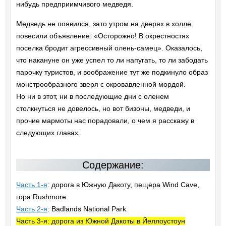
нибудь предприимчивого медведя.
Медведь не появился, зато утром на дверях в холле
повесили объявление: «Осторожно! В окрестностях
поселка бродит агрессивный олень-самец». Оказалось,
что накануне он уже успел то ли напугать, то ли забодать
парочку туристов, и воображение тут же подкинуло образ
монстрообразного зверя с окровавленной мордой.
Но ни в этот, ни в последующие дни с оленем
столкнуться не довелось, но вот бизоны, медведи, и
прочие мармоты нас порадовали, о чем я расскажу в
следующих главах.
Содержание:
Часть 1-я
: дорога в Южную Дакоту, пещера Wind Cave,
гора Rushmore
Часть 2-я
: Badlands National Park
Часть 3-я: дорога из Южной Дакоты в Йеллоустоун