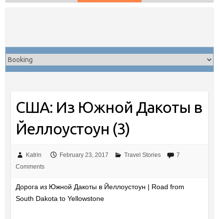
Skip
to
content
США: Из Южной Дакоты в
Йеллоустоун (3)
Katrin
February 23, 2017
Travel Stories
7
Comments
Дорога из Южной Дакоты в Йеллоустоун | Road from
South Dakota to Yellowstone