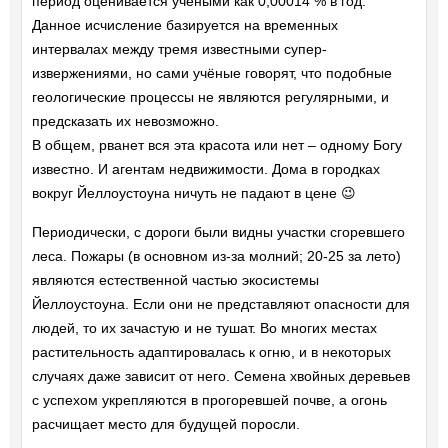
период оценивается учёными как 0,00014 % в год.
Данное исчисление базируется на временных
интервалах между тремя известными супер-
извержениями, но сами учёные говорят, что подобные
геологические процессы не являются регулярными, и
предсказать их невозможно.
В общем, рванет вся эта красота или нет – одному Богу
известно. И агентам недвижимости. Дома в городках
вокруг Йеллоустоуна ничуть не падают в цене 😉
Периодически, с дороги были видны участки сгоревшего
леса. Пожары (в основном из-за молний; 20-25 за лето)
являются естественной частью экосистемы
Йеллоустоуна. Если они не представляют опасности для
людей, то их зачастую и не тушат. Во многих местах
растительность адаптировалась к огню, и в некоторых
случаях даже зависит от него. Семена хвойных деревьев
с успехом укрепляются в прогоревшей почве, а огонь
расчищает место для будущей поросли.