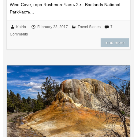
Wind Cave, гора RushmoreЧасть 2-я: Badlands National
ParkЧасть…
Katrin
February 23, 2017
Travel Stories
7
Comments
read more