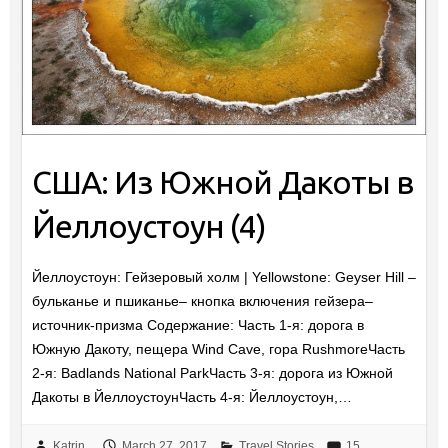
США: Из Южной Дакоты в
Йеллоустоун (4)
Йеллоустоун: Гейзеровый холм | Yellowstone: Geyser Hill –
бульканье и пшиканье– кнопка включения гейзера–
источник-призма Содержание: Часть 1-я: дорога в
Южную Дакоту, пещера Wind Cave, гора RushmoreЧасть
2-я: Badlands National ParkЧасть 3-я: дорога из Южной
Дакоты в ЙеллоустоунЧасть 4-я: Йеллоустоун,…
Katrin
March 27, 2017
Travel Stories
15