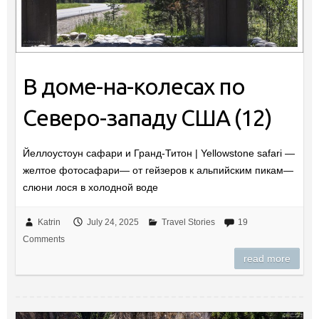
В доме-на-колесах по
Северо-западу США (12)
Йеллоустоун сафари и Гранд-Титон | Yellowstone safari —
желтое фотосафари— от гейзеров к альпийским пикам—
слюни лося в холодной воде
Katrin
July 24, 2025
Travel Stories
19
Comments
read more