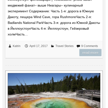
медвежий фанат– выше Ниагары– кулинарный
эксперимент Содержание: Часть 1-я: дорога в Южную
Дакоту, пещера Wind Cave, гора RushmoreЧасть 2-я:
Badlands National ParkЧасть 3-я: дорога из Южной Дакоты
в ЙеллоустоунЧасть 4-я: Йеллоустоун, Гейзеровый
холмЧасть…
Katrin
April 17, 2017
Travel Stories
9 Comments
read more