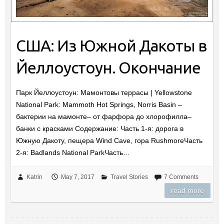
США: Из Южной Дакоты в
Йеллоустоун. Окончание
Парк Йеллоустоун: Мамонтовы террасы | Yellowstone
National Park: Mammoth Hot Springs, Norris Basin –
бактерии на мамонте– от фарфора до хлорофилла–
банки с красками Содержание: Часть 1-я: дорога в
Южную Дакоту, пещера Wind Cave, гора RushmoreЧасть
2-я: Badlands National ParkЧасть…
Katrin
May 7, 2017
Travel Stories
7 Comments
read more