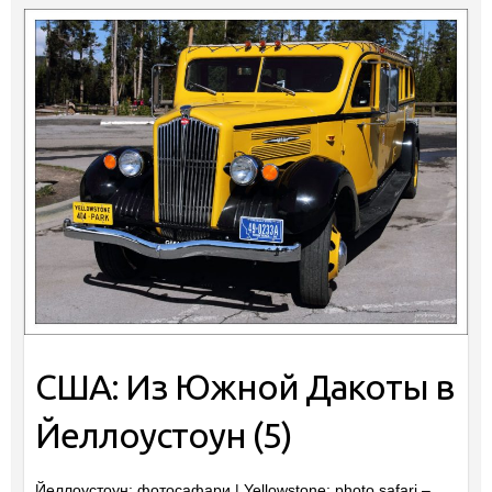
США: Из Южной Дакоты в
Йеллоустоун (5)
Йеллоустоун: фотосафари | Yellowstone: photo safari –