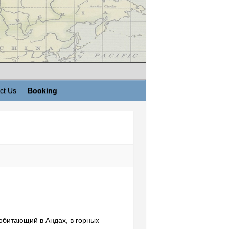
ct Us
Booking
 обитающий в Андах, в горных