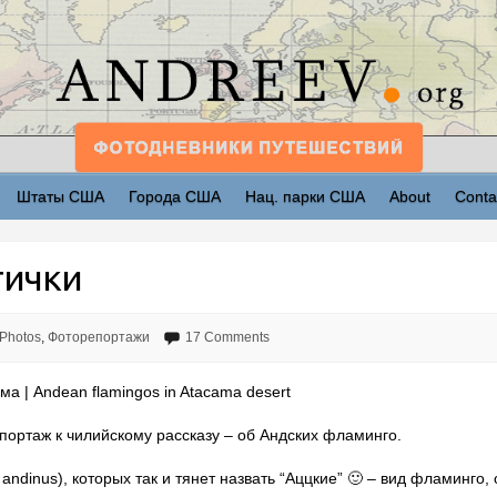
Штаты США
Города США
Нац. парки США
About
Conta
тички
 Photos
,
Фоторепортажи
17 Comments
а | Andean flamingos in Atacama desert
ортаж к чилийскому рассказу – об Андских фламинго.
andinus), которых так и тянет назвать “Аццкие” 🙂 – вид фламинго,