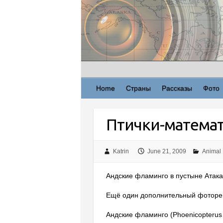
Skip
to
content
Home
Страны
Рассказы
Фото
Птички-матема
Katrin
June 21, 2009
Animal
Андские фламинго в пустыне Атакам
Ещё один дополнительный фотореп
Андские фламинго (Phoenicopterus 