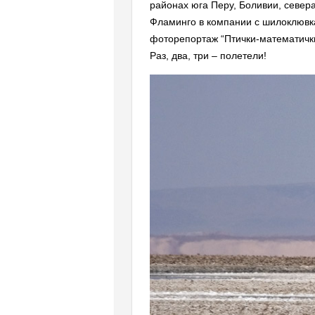
районах юга Перу, Боливии, север
Фламинго в компании с шилоклювка
фоторепортаж “Птички-математички
Раз, два, три – полетели!