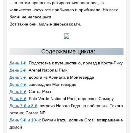
… а потом пришлось ретироваться поскорее, т.к.
количество носух все прибывало и прибывало. На всех
булки не напасешься!
Вот такие они, милые зверьки коати.
Содержание цикла:
День 1-й
: Подготовка к путешествию, приезд в Коста-Рику
День 2-й
: Arenal National Park
День 3-й
: дорога из Аренала в Монтеверде
День 4-й
: заповедник Монтеверде
День 5-й
: Санта-Роза
День 6-й
: Palo Verde National Park; переезд в Самару
День 7-й и 8-й
: встреча Нового Года на побережье Тихого
океана; Carara NP
День 9-й и 10-й
: Вулкан Irazu, долина Orosi; возвращение
домой