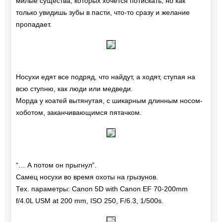
милые существа, которых хочется потискать, но как
только увидишь зубы в пасти, что-то сразу и желание
пропадает.
Носухи едят все подряд, что найдут, а ходят, ступая на
всю ступню, как люди или медведи.
Морда у коатей вытянутая, с шикарным длинным носом-
хоботом, заканчивающимся пятачком.
“… А потом он прыгнул”.
Самец носухи во время охоты на грызунов.
Тех. параметры: Canon 5D with Canon EF 70-200mm
f/4.0L USM at 200 mm, ISO 250, F/6.3, 1/500s.