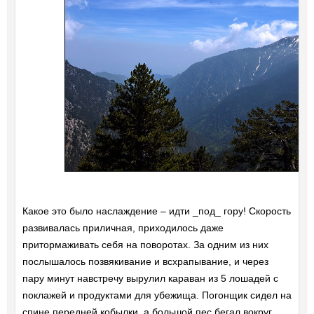
Какое это было наслаждение – идти _под_ гору! Скорость
развивалась приличная, приходилось даже
притормаживать себя на поворотах. За одним из них
послышалось позвякивание и всхрапывание, и через
пару минут навстречу вырулил караван из 5 лошадей с
поклажей и продуктами для убежища. Погонщик сидел на
спине передней кобылки, а большой пес бегал вокруг,