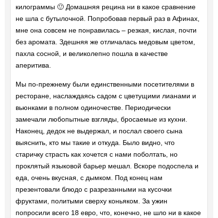
килограммы 🙂 Домашняя рецина ни в какое сравнение
не шла с бутылочной. Попробовав первый раз в Афинах,
мне она совсем не понравилась – резкая, кислая, почти
без аромата. Здешняя же отличалась медовым цветом,
пахла сосной, и великолепно пошла в качестве
аперитива.
Мы по-прежнему были единственными посетителями в
ресторане, наслаждаясь садом с цветущими лианами и
вьюнками в полном одиночестве. Периодически
замечали любопытные взгляды, бросаемые из кухни.
Наконец, дедок не выдержал, и послал своего сына
выяснить, кто мы такие и откуда. Было видно, что
старичку страсть как хочется с нами поболтать, но
проклятый языковой барьер мешал. Вскоре подоспела и
еда, очень вкусная, с дымком. Под конец нам
презентовали блюдо с разрезанными на кусочки
фруктами, политыми сверху коньяком. За ужин
попросили всего 18 евро, что, конечно, не шло ни в какое