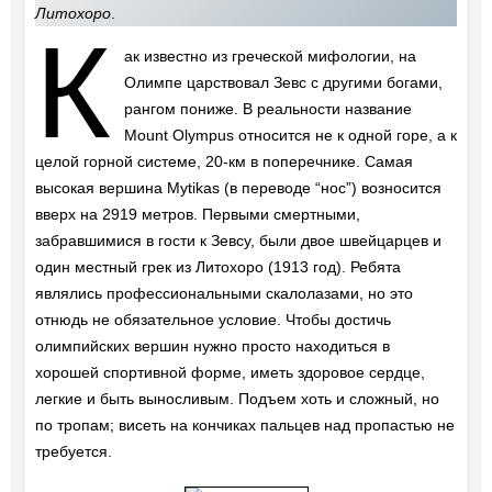
Литохоро
.
К
ак известно из греческой мифологии, на
Олимпе царствовал Зевс с другими богами,
рангом пониже. В реальности название
Mount Olympus относится не к одной горе, а к
целой горной системе, 20-км в поперечнике. Самая
высокая вершина Mytikas (в переводе “нос”) возносится
вверх на 2919 метров. Первыми смертными,
забравшимися в гости к Зевсу, были двое швейцарцев и
один местный грек из Литохоро (1913 год). Ребята
являлись профессиональными скалолазами, но это
отнюдь не обязательное условие. Чтобы достичь
олимпийских вершин нужно просто находиться в
хорошей спортивной форме, иметь здоровое сердце,
легкие и быть выносливым. Подъем хоть и сложный, но
по тропам; висеть на кончиках пальцев над пропастью не
требуется.