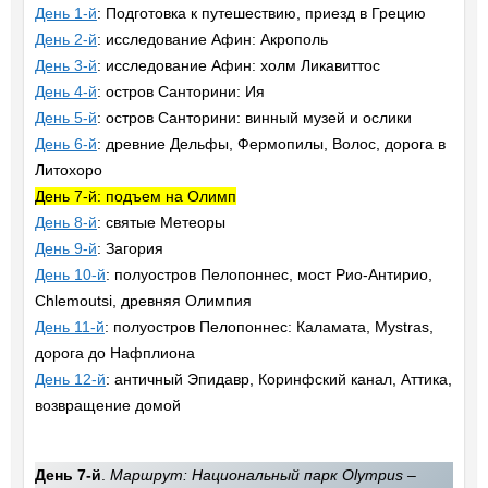
День 1-й
: Подготовка к путешествию, приезд в Грецию
День 2-й
: исследование Афин: Акрополь
День 3-й
: исследование Афин: холм Ликавиттос
День 4-й
: остров Санторини: Ия
День 5-й
: остров Санторини: винный музей и ослики
День 6-й
: древние Дельфы, Фермопилы, Волос, дорога в
Литохоро
День 7-й: подъем на Олимп
День 8-й
: святые Метеоры
День 9-й
: Загория
День 10-й
: полуостров Пелопоннес, мост Рио-Антирио,
Chlemoutsi, древняя Олимпия
День 11-й
: полуостров Пелопоннес: Каламата, Mystras,
дорога до Нафплиона
День 12-й
: античный Эпидавр, Коринфский канал, Аттика,
возвращение домой
День 7-й
.
Маршрут: Национальный парк Olympus –