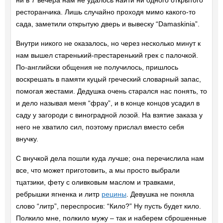
ни в 7 вечера нам не удалось найти ни одного открытого
ресторанчика. Лишь случайно проходя мимо какого-то
сада, заметили открытую дверь и вывеску “Damaskinia”.
Внутри никого не оказалось, но через несколько минут к
нам вышел старенький-престаренький грек с палочкой.
По-английски общения не получилось, пришлось
воскрешать в памяти куцый греческий словарный запас,
помогая жестами. Дедушка очень старался нас понять, то
и дело называя меня “фрау”, и в конце концов усадил в
саду у загороди с виноградной лозой. На взятие заказа у
него не хватило сил, поэтому прислал вместо себя
внучку.
С внучкой дела пошли куда лучше; она перечислила нам
все, что может приготовить, а мы просто выбрали
тцатзики, фету с оливковым маслом и травками,
ребрышки ягненка и литр
рецины
. Девушка не поняла
слово “литр”, переспросив: “Кило?” Ну пусть будет кило.
Полкило мне, полкило мужу – так и наберем сброшенные