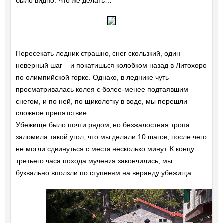
было видно. Что же делать…
Пересекать ледник страшно, снег скользкий, один
неверный шаг – и покатишься колобком назад в Литохоро
по олимпийской горке. Однако, в леднике чуть
просматривалась колея с более-менее подтаявшим
снегом, и по ней, по щиколотку в воде, мы перешли
сложное препятствие.
Убежище было почти рядом, но безжалостная тропа
заломила такой угол, что мы делали 10 шагов, после чего
не могли сдвинуться с места несколько минут. К концу
третьего часа похода мучения закончились; мы
буквально вползли по ступеням на веранду убежища.