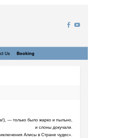
ct Us
Booking
а!), — только было жарко и пыльно,
и слоны докучали.
риключения Алисы в Стране чудес».