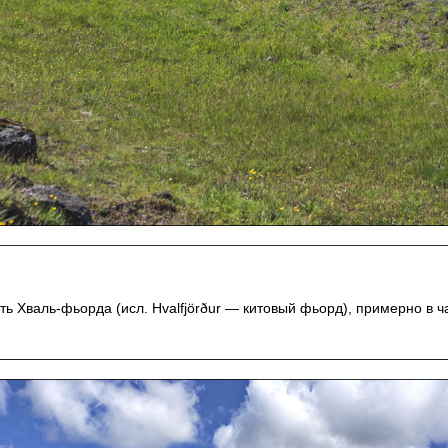
ь Хваль-фьорда (исл. Hvalfjörður — китовый фьорд), примерно в ч