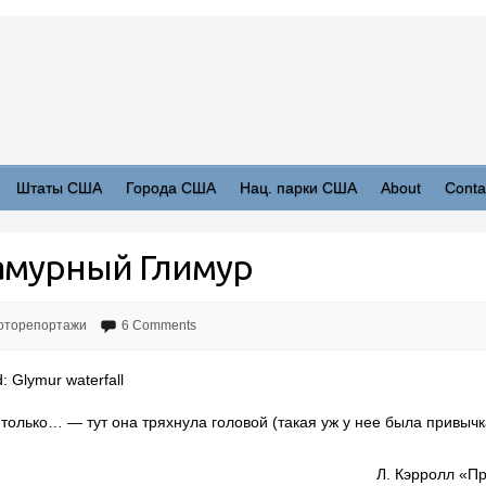
Штаты США
Города США
Нац. парки США
About
Conta
амурный Глимур
оторепортажи
6 Comments
 Glymur waterfall
только… — тут она тряхнула головой (такая уж у нее была привычк
Л. Кэрролл «П