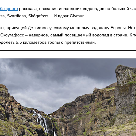
бзорного
рассказа, названия исландских водопадов по большей ча
foss, Svartifoss, Skógafoss… И вдруг Glymur.
лы, присущей Деттифоссу, самому мощному водопаду Европы. Нет 
 Скоугафосс – наверное, самый посещаемый водопад в стране. К то
одолеть 5,5 километров тропы с препятствиями.