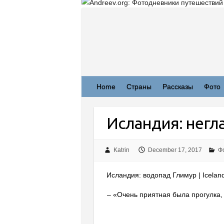
Skip
to
content
Home
Страны
Рассказы
Фото
Исландия: негл
Katrin
December 17, 2017
Ф
Исландия: водопад Глимур | Iceland:
– «Очень приятная была прогулка, 