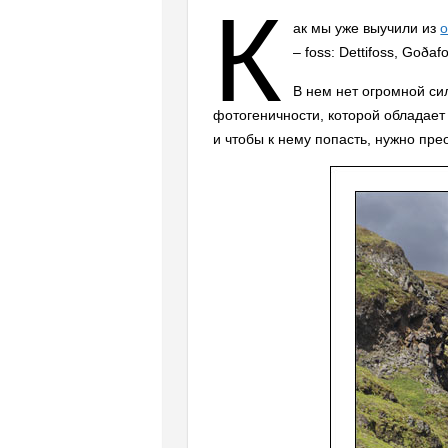
К
ак мы уже выучили из
о
– foss: Dettifoss, Goða
В нем нет огромной си
фотогеничности, которой обладает
и чтобы к нему попасть, нужно пре