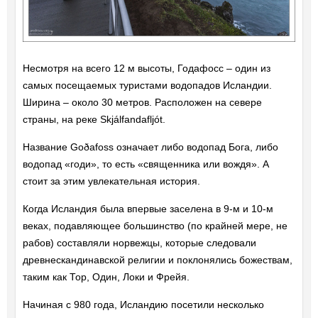
Несмотря на всего 12 м высоты, Годафосс – один из
самых посещаемых туристами водопадов Исландии.
Ширина – около 30 метров. Расположен на севере
страны, на реке Skjálfandafljót.
Название Goðafoss означает либо водопад Бога, либо
водопад «годи», то есть «священника или вождя». А
стоит за этим увлекательная история.
Когда Исландия была впервые заселена в 9-м и 10-м
веках, подавляющее большинство (по крайней мере, не
рабов) составляли норвежцы, которые следовали
древнескандинавской религии и поклонялись божествам,
таким как Тор, Один, Локи и Фрейя.
Начиная с 980 года, Исландию посетили несколько