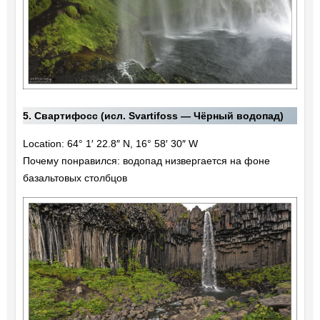
5. Свартифосс (исл. Svartifoss — Чёрный водопад)
Location: 64° 1′ 22.8″ N, 16° 58′ 30″ W
Почему понравился: водопад низвергается на фоне
базальтовых столбцов