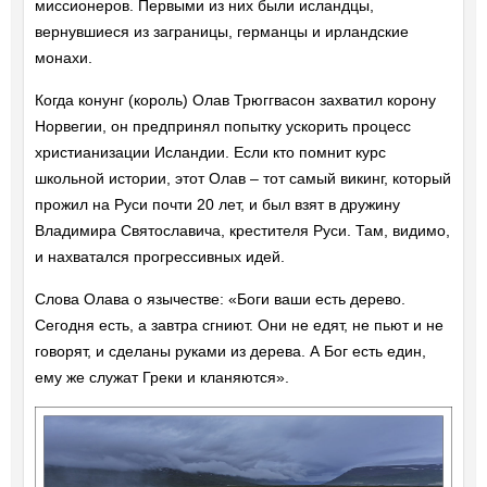
миссионеров. Первыми из них были исландцы,
вернувшиеся из заграницы, германцы и ирландские
монахи.
Когда конунг (король) Олав Трюггвасон захватил корону
Норвегии, он предпринял попытку ускорить процесс
христианизации Исландии. Если кто помнит курс
школьной истории, этот Олав – тот самый викинг, который
прожил на Руси почти 20 лет, и был взят в дружину
Владимира Святославича, крестителя Руси. Там, видимо,
и нахватался прогрессивных идей.
Слова Олава о язычестве: «Боги ваши есть дерево.
Сегодня есть, а завтра сгниют. Они не едят, не пьют и не
говорят, и сделаны руками из дерева. А Бог есть един,
ему же служат Греки и кланяются».