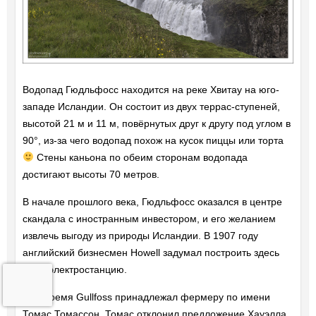
Водопад Гюдльфосс находится на реке Хвитау на юго-
западе Исландии. Он состоит из двух террас-ступеней,
высотой 21 м и 11 м, повёрнутых друг к другу под углом в
90°, из-за чего водопад похож на кусок пиццы или торта
Стены каньона по обеим сторонам водопада
достигают высоты 70 метров.
В начале прошлого века, Гюдльфосс оказался в центре
скандала с иностранным инвестором, и его желанием
извлечь выгоду из природы Исландии. В 1907 году
английский бизнесмен Howell задумал построить здесь
гидроэлектростанцию.
В то время Gullfoss принадлежал фермеру по имени
Томас Томассон. Томас отклонил предложение Хауэлла