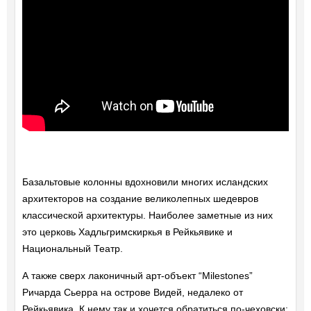
Базальтовые колонны вдохновили многих исландских
архитекторов на создание великолепных шедевров
классической архитектуры. Наиболее заметные из них
это церковь Хадльгримскиркья в Рейкьявике и
Национальный Театр.
А также сверх лаконичный арт-объект “Milestones”
Ричарда Сьерра на острове Видей, недалеко от
Рейкьявика. К нему так и хочется обратиться по-чеховски: