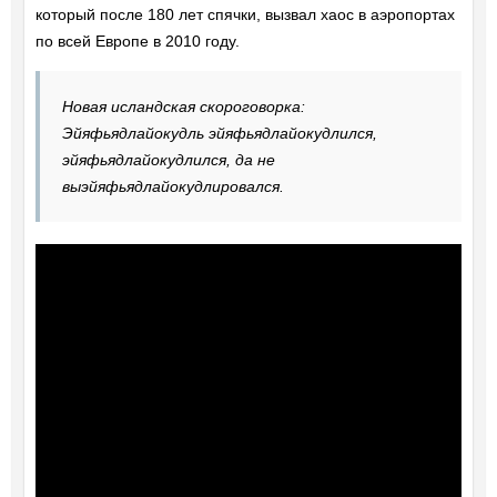
который после 180 лет спячки, вызвал хаос в аэропортах
по всей Европе в 2010 году.
Новая исландская скороговорка:
Эйяфьядлайокудль эйяфьядлайокудлился,
эйяфьядлайокудлился, да не
выэйяфьядлайокудлировался.