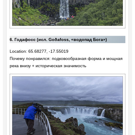
6. Годафосс (исл. Goðafoss, «водопад Бога»)
Location: 65.68277, -17.55019
Почему понравился: подковообразная форма и мощная
река внизу + историческая значимость