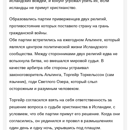
исландских вождей, и конунг угрожал убить их, если
исландцы не примут христианство.
Образовались партии приверженцев двух религий,
противостояние которых поставило страну на грань
гражданской войны.
Обе партии встретились на ежегодном Альтинге, который
являлся центром политической жизни Исландского
сообщества. Между сторонниками двух религий едва не
вспыхнула битва, но вмешался мировой судья. В
качестве арбитра обе стороны устраивал
законоговоритель Альтинга, Торгейр Торкельссон (сам
язычник), годи Светлого Озера, который слыл
осторожным и разумным человеком.
Торгейр согласился взять на себя ответственность за
решение вопроса о судьбе христианства в Исландии, с
условием, что обе партии примут его решение. Когда они
согласились, он уединился и провел в размышлениях
один день и одну ночь, укрывшись под плащом.