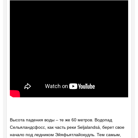
Высота падения воды – те же 60 метров. Водопад
Сельяландсфосс, как часть реки Seljalandsá, берет свое
начало под ледником Эйяфьятлайокудль. Тем самым,