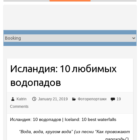
Skip
to
content
Исландия: 10 любимых
водопадов
Katrin
January 21, 2019
Фоторепортажи
19
Comments
Исландия: 10 водопадов | Iceland: 10 best waterfalls
“Вода, вода, кругом вода” (из песни “Как провожают
пароходы”).