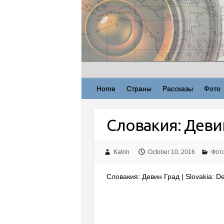
Skip
to
content
Home
Страны
Рассказы
Фото
Словакия: Деви
Katrin
October 10, 2016
Фот
Словакия: Девин Град | Slovakia: D