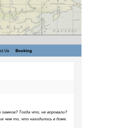
ct Us
Booking
о замков? Тогда что, не воровали?
е чем то, что находилось в доме.