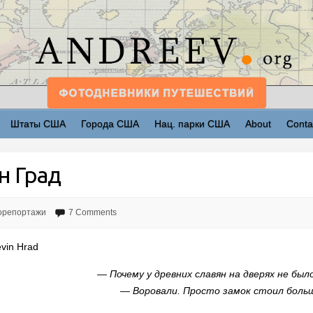
Штаты США
Города США
Нац. парки США
About
Conta
н Град
орепортажи
7 Comments
evin Hrad
— Почему у древних славян на дверях не был
— Воровали. Просто замок стоил больш