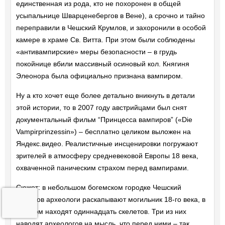
единственная из рода, кто не похоронен в общей
усыпальнице Шварценебергов в Вене), а срочно и тайно
переправили в Чешский Крумлов, и захоронили в особой
камере в храме Св. Витта. При этом были соблюдены
«антивампирские» меры безопасности – в грудь
покойнице вбили массивный осиновый кол. Княгиня
Элеонора была официально признана вампиром.
Ну а кто хочет еще более детально вникнуть в детали
этой истории, то в 2007 году австрийцами был снят
документальный фильм “Принцесса вампиров” («Die
Vampirprinzessin») – бесплатно целиком выложен на
Яндекс.видео. Реалистичные инсценировки погружают
зрителей в атмосферу средневековой Европы 18 века,
охваченной паническим страхом перед вампирами.
Сюжет: в небольшом богемском городке Чешский
Крумлов археологи раскапывают могильник 18-го века, в
котором находят одиннадцать скелетов. Три из них
наводят археологов на мысль, что перед ними – так