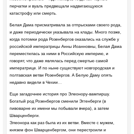
перчатки и вуаль предвещали надвигающуюся
катастрофу или смерть.
Белая Дама присматривала за отпрысками своего рода,
и даже периодически указывала на клады. Много позже,
когда потомки рода Розенбергов оказались на службе у
российской императрицы Анны Иоанновны, Белая Дама
переместилась за ними в Российскую империю, и
говорят, что даже являлась перед смертью самой
императрице. И по ныне существуют новгородская и
полтавская ветви Розенбергов. А Белую Даму опять
недавно видели в Чехии…
Еще загадочнее история про Элеонору-вампиршу.
Богатый род Розенбергов сменили Эггенберги (в
пивоварне их имени мы побывали вчера), а затем
Шварценберги.
Элеонора как раз была из их ветви. Вместе с мужем,
князем фон Шварценбергом, они перестроили и