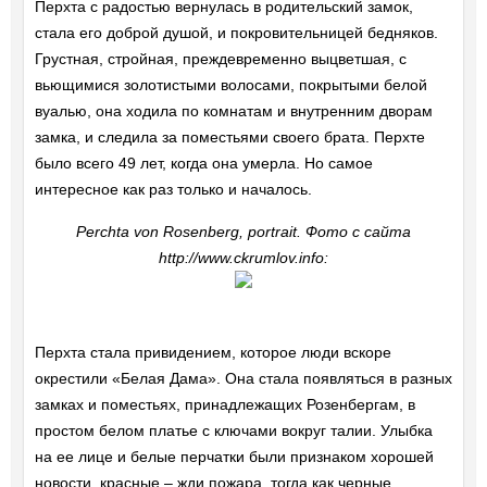
Перхта с радостью вернулась в родительский замок,
стала его доброй душой, и покровительницей бедняков.
Грустная, стройная, преждевременно выцветшая, с
вьющимися золотистыми волосами, покрытыми белой
вуалью, она ходила по комнатам и внутренним дворам
замка, и следила за поместьями своего брата. Перхте
было всего 49 лет, когда она умерла. Но самое
интересное как раз только и началось.
Perchta von Rosenberg, portrait. Фото с сайта
http://www.ckrumlov.info:
Перхта стала привидением, которое люди вскоре
окрестили «Белая Дама». Она стала появляться в разных
замках и поместьях, принадлежащих Розенбергам, в
простом белом платье с ключами вокруг талии. Улыбка
на ее лице и белые перчатки были признаком хорошей
новости, красные – жди пожара, тогда как черные