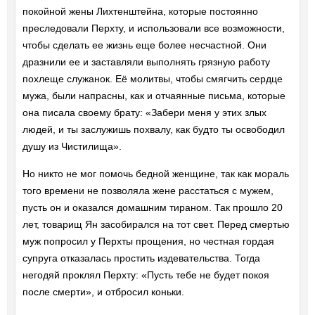
покойной жены Лихтенштейна, которые постоянно
преследовали Перхту, и использовали все возможности,
чтобы сделать ее жизнь еще более несчастной. Они
дразнили ее и заставляли выполнять грязную работу
похлеще служанок. Её молитвы, чтобы смягчить сердце
мужа, были напрасны, как и отчаянные письма, которые
она писала своему брату: «Забери меня у этих злых
людей, и ты заслужишь похвалу, как будто ты освободил
душу из Чистилища».
Но никто не мог помочь бедной женщине, так как мораль
того времени не позволяла жене расстаться с мужем,
пусть он и оказался домашним тираном. Так прошло 20
лет, товарищ Ян засобирался на тот свет. Перед смертью
муж попросил у Перхты прощения, но честная гордая
супруга отказалась простить издевательства. Тогда
негодяй проклял Перхту: «Пусть тебе не будет покоя
после смерти», и отбросил коньки.