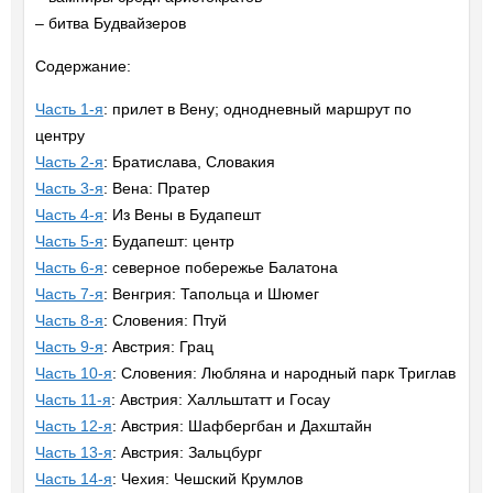
– битва Будвайзеров
Содержание:
Часть 1-я
: прилет в Вену; однодневный маршрут по
центру
Часть 2-я
: Братислава, Словакия
Часть 3-я
: Вена: Пратер
Часть 4-я
: Из Вены в Будапешт
Часть 5-я
: Будапешт: центр
Часть 6-я
: северное побережье Балатона
Часть 7-я
: Венгрия: Тапольца и Шюмег
Часть 8-я
: Словения: Птуй
Часть 9-я
: Австрия: Грац
Часть 10-я
: Словения: Любляна и народный парк Триглав
Часть 11-я
: Австрия: Халльштатт и Госау
Часть 12-я
: Австрия: Шафбергбан и Дахштайн
Часть 13-я
: Австрия: Зальцбург
Часть 14-я
: Чехия: Чешский Крумлов