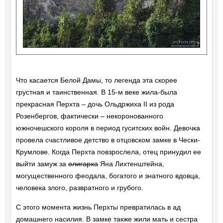
Что касается Белой Дамы, то легенда эта скорее
грустная и таинственная. В 15-м веке жила-была
прекрасная Перхта – дочь Ольдржиха II из рода
Розенбергов, фактически – некоронованного
южночешского короля в период гуситских войн. Девочка
провела счастливое детство в отцовском замке в Чески-
Крумлове. Когда Перхта повзрослела, отец принудил ее
выйти замуж за
олигарха
Яна Лихтенштейна,
могущественного феодала, богатого и знатного вдовца,
человека злого, развратного и грубого.
С этого момента жизнь Перхты превратилась в ад
домашнего насилия. В замке также жили мать и сестра