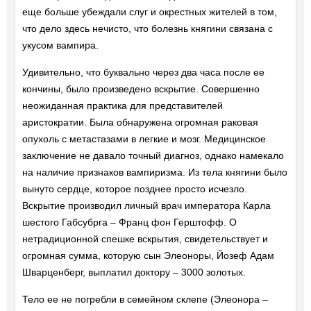
еще больше убеждали слуг и окрестных жителей в том,
что дело здесь нечисто, что болезнь княгини связана с
укусом вампира.
Удивительно, что буквально через два часа после ее
кончины, было произведено вскрытие. Совершенно
неожиданная практика для представителей
аристократии. Была обнаружена огромная раковая
опухоль с метастазами в легкие и мозг. Медицинское
заключение не давало точный диагноз, однако намекало
на наличие признаков вампиризма. Из тела княгини было
вынуто сердце, которое позднее просто исчезло.
Вскрытие производил личный врач императора Карла
шестого Габсубрга – Франц фон Герштофф. О
нетрадиционной спешке вскрытия, свидетельствует и
огромная сумма, которую сын Элеоноры, Йозеф Адам
Шварценберг, выплатил доктору – 3000 золотых.
Тело ее не погребли в семейном склепе (Элеонора –