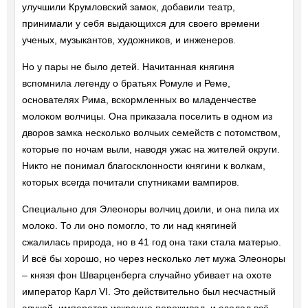
улучшили Крумловский замок, добавили театр,
принимали у себя выдающихся для своего времени
ученых, музыкантов, художников, и инженеров.
Но у пары не было детей. Начитанная княгиня
вспомнила легенду о братьях Ромуле и Реме,
основателях Рима, вскормленных во младенчестве
молоком волчицы. Она приказала поселить в одном из
дворов замка несколько волчьих семейств с потомством,
которые по ночам выли, наводя ужас на жителей округи.
Никто не понимал благосклонности княгини к волкам,
которых всегда почитали спутниками вампиров.
Специально для Элеоноры волчиц доили, и она пила их
молоко. То ли оно помогло, то ли над княгиней
сжалилась природа, но в 41 год она таки стала матерью.
И всё бы хорошо, но через несколько лет мужа Элеоноры
– князя фон Шварценберга случайно убивает на охоте
император Карл VI. Это действительно был несчастный