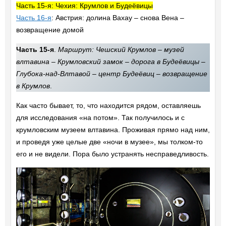
Часть 15-я: Чехия: Крумлов и Будеёвицы
Часть 16-я
: Австрия: долина Вахау – снова Вена –
возвращение домой
Часть 15-я
.
Маршрут: Чешский Крумлов – музей
влтавина – Крумловский замок – дорога в Будеёвицы –
Глубока-над-Влтавой – центр Будеёвиц – возвращение
в Крумлов
.
Как часто бывает, то, что находится рядом, оставляешь
для исследования «на потом». Так получилось и с
крумловским музеем влтавина. Проживая прямо над ним,
и проведя уже целые две «ночи в музее», мы толком-то
его и не видели. Пора было устранять несправедливость.