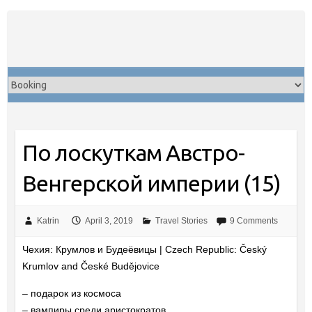
Skip
to
content
По лоскуткам Австро-
Венгерской империи (15)
Katrin
April 3, 2019
Travel Stories
9 Comments
Чехия: Крумлов и Будеёвицы | Czech Republic: Český
Krumlov and České Budějovice
– подарок из космоса
– вампиры среди аристократов