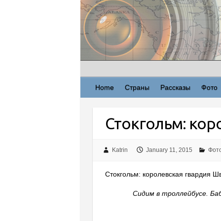
Skip
to
content
Home
Страны
Рассказы
Фото
Стокгольм: кор
Katrin
January 11, 2015
Фот
Стокгольм: королевская гвардия Шв
Сидим в троллейбусе. Ба