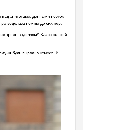
ся над эпитетами, данными поэтом
 Про водолаза помню до сих пор:
рых троян водолазы!” Класс на этой
кому-нибудь вырядившемуся. И