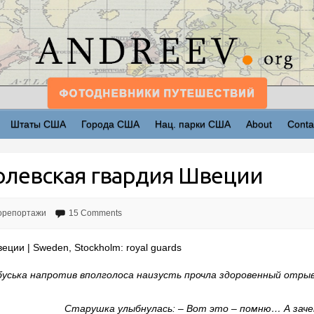
Штаты США
Города США
Нац. парки США
About
Conta
олевская гвардия Швеции
орепортажи
15 Comments
еции | Sweden, Stockholm: royal guards
буська напротив вполголоса наизусть прочла здоровенный отры
Старушка улыбнулась: – Вот это – помню… А заче