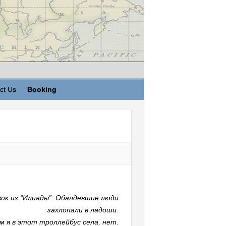
ct Us
Booking
вок из “Илиады”. Обалдевшие люди
захлопали в ладоши.
м я в этот троллейбус села, нет
.