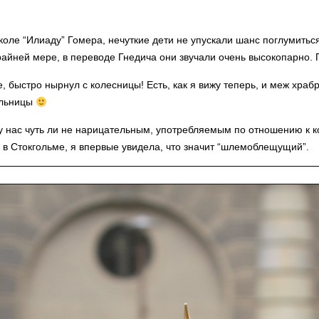
коле “Илиаду” Гомера, нечуткие дети не упускали шанс поглумить
крайней мере, в переводе Гнедича они звучали очень высокопарно.
е, быстро нырнул с колесницы! Есть, как я вижу теперь, и меж храб
ельницы
у нас чуть ли не нарицательным, употребляемым по отношению к 
е в Стокгольме, я впервые увидела, что значит “шлемоблещущий”.