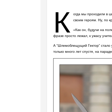
К
огда мы проходили в ш
своим героям. Ну, по 
«Как он, будучи на пол
фразе просто лежал, к ужасу учит
А “Шлемоблещущий Гектор” стало 
только много лет спустя, на парад