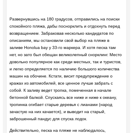
Развернувшись на 180 градусов, отправились на поиски
спокойного пляжа, дабы поснорклить и отдохнуть перед
возвращением. Забраковав несколько кандидатов по
описаниям, мы остановили свой выбор на пляже в
заливе Honolua bay у 33-го маркера. И хотя песка там
нет, но зато был обещан великолепный снорклинг. Место
довольно популярное как среди местных, так и туристов,
и легко определяется по наличию большого количества
машин на обочине. Кстати, висит предупреждение о
кражах из автомобилей, все ценное лучше забрать с
собой. К заливу ведет тропка, помеченная в начале
бетонной балкой. Спускаясь все ниже и ниже к океану,
тропинка огибает старые деревья с лианами (народ
зачастую на них качается), и выводит на старый,
заброшенный пандус для спуска лодок.
Действительно, песка на пляже не наблюдалось,