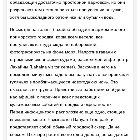
обладающий достаточно просторной парковкой, но они
разрешают там останавливаться при условии покупки,
хотя бы шоколадного батончика или бутылки воды.
Несмотря на толпы, Лахайна обладает шармом милого
приморского городка, когда всем весело, все
прогуливаются туда-сюда по набережной,
фотографируясь на фоне моря. Напротив гавани с
огромными океанскими судами, расположен инфо-центр
Лахайны (Lahaina visitor center). Заскочив в него на
несколько минут, мы надеялись разузнать о вечеринках и
гуляньях в приближающуюся новогоднюю ночь. Это
оказалось не трудно. Приветливые работники снабдили
нас афишей с перечнем всех предстоящих
культмассовых событий в городке и окрестностях.
Перед инфо-центром расположено еще одно, стоящее
внимания, место. Называется Banyan Tree park, и
представляет собой обычный городской сквер. Да не
совсем. В сквере растет всего одно дерево, но создается