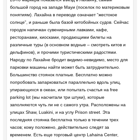
большой город на западе Мауи (поселок по материковым
понятиям). Лахайна в переводе означает “жестокое
солнце”, и раньше была базой китобойных судов. Сейчас
городок напичкан сувенирными лавками, кафе,
ресторанами, киосками, продающими билеты на
различные туры (в основном водные – смотреть китов и
дельфинов), и прочими туристическими радостями.
Народу по Лахайне бродит видимо-невидимо, место для
парковки машины найти может быть затруднительно.
Большинство стоянок платные. Бесплатно можно
попробовать запарковаться параллельно вдоль улиц,
упирающихся в океан, или попытать счастья на free
parking lot (мы насчитали три штуки), которые
заполняются чуть ли не с самого утра. Расположены на
улицах Shaw, Luakini, и на углу Prison street. Эта
последняя стоянка бесплатна только в течении трех
часов; кому положено, действительно следят за
временем. Есть еще торговый центр Lahaina Center,