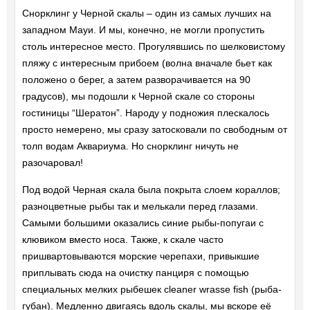
Снорклинг у Черной скалы – один из самых лучших на
западном Мауи. И мы, конечно, не могли пропустить
столь интересное место. Прогулявшись по шелковистому
пляжу с интересным прибоем (волна вначале бьет как
положено о берег, а затем разворачивается на 90
градусов), мы подошли к Черной скале со стороны
гостиницы “Шератон”. Народу у подножия плескалось
просто немерено, мы сразу затосковали по свободным от
толп водам Аквариума. Но снорклинг ничуть не
разочаровал!
Под водой Черная скала была покрыта слоем кораллов;
разноцветные рыбы так и мелькали перед глазами.
Самыми большими оказались синие рыбы-попугаи с
клювиком вместо носа. Также, к скале часто
пришвартовываются морские черепахи, привыкшие
приплывать сюда на очистку панциря с помощью
специальных мелких рыбешек cleaner wrasse fish (рыба-
губан). Медленно двигаясь вдоль скалы, мы вскоре её