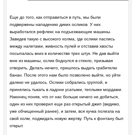
Еще до того, как отправиться в путь, мы были
подвержены нападению диких осликов. У них
выработался рефлекс на подъезжающие машины.
Завидев такую с высокого холма, где ослики паслись
между налетами, живность пулей и отставив хвосты
посыпалась вниз в количестве трех штук. Не дав выйти
мне из машины, ослик боднулся в стекло, призывая
отворить. Делать нечего, пришлось выдать грабителю
банан. После этого нам было позволено выйти, но уйти
далеко не удалось. Ослики собрались группой, и
принялись тыкать в ладони усатыми, теплыми мордами.
Наконец поняв, что от нас больше ничего не добиться,
один из них проверил еще раз открытый джип (видимо,
уже обчищенный ранее), и затем, вся кучка полезла на
свой холм, поджидать новую жертву. Путь к фонтану был
открыт.