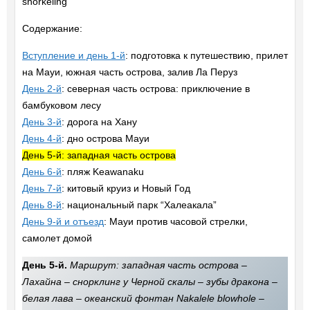
snorkeling
Содержание:
Вступление и день 1-й
: подготовка к путешествию, прилет
на Мауи, южная часть острова, залив Ла Перуз
День 2-й
: северная часть острова: приключение в
бамбуковом лесу
День 3-й
: дорога на Хану
День 4-й
: дно острова Мауи
День 5-й: западная часть острова
День 6-й
: пляж Keawanaku
День 7-й
: китовый круиз и Новый Год
День 8-й
: национальный парк “Халеакала”
День 9-й и отъезд
: Мауи против часовой стрелки,
самолет домой
День 5-й.
Маршрут: западная часть острова –
Лахайна – снорклинг у Черной скалы – зубы дракона –
белая лава – океанский фонтан Nakalele blowhole –