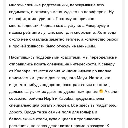
многочисленные родственники, перекрывшие всю
видимость, и отпихнув меня куда-то на периферию. Ну
их нафиг, этих туристов! Поэтому по причине
многолюдности, Черная скала уступила Аквариуму в
нашем рейтинге лучших мест для снорклинга. Хотя вода
около неё оказалась заметно теплее, а количество рыбок
и прочей живности было отнюдь не меньшим.
Насытившись подводными красотами, мы переоделись и
отправились искать следующие интересности. К северу
от Kaanapali тянется серия кондоминиумов по вполне
приемлемым ценам для западного Мауи. Но тем, кто
ищет что-нибудь подороже, расстраиваться не стоит;
дальше за углом их дают по удвоенным ценам
А если
серьезно, районы Napili и Kapalua предназначены
специально для богатых людей. Все здесь выглядит эээ…
дорого. Вроде те же самые поля для гольфа и
белоснежные отели, купающиеся в тропических
растениях, но запах денег витает прямо в воздухе. К