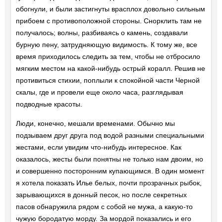
обогнули, и были застигнуты врасплох довольно сильным
прибоем с противоположной стороны. Снорклить там не
получалось; волны, разбиваясь о камень, создавали
бурную пену, затрудняющую видимость. К тому же, все
время приходилось следить за тем, чтобы не отбросило
мягким местом на какой-нибудь острый коралл. Решив не
противиться стихии, поплыли к спокойной части Черной
скалы, где и провели еще около часа, разглядывая
подводные красоты.
Люди, конечно, мешали временами. Обычно мы
подзываем друг друга под водой разными специальными
жестами, если увидим что-нибудь интересное. Как
оказалось, жесты были понятны не только нам двоим, но
и совершенно посторонним купающимся. В один момент
я хотела показать Илье белых, почти прозрачных рыбок,
зарывающихся в донный песок, но после секретных
пасов обнаружила рядом с собой не мужа, а какую-то
чужую бородатую морду. За мордой показались и его