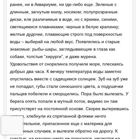
ранее, ни в Аквариуме, ни где-либо еще. Зеленые с
длинным, загнутым книзу, носиком; полупрозрачные
диски, еле различимые в воде, но с яркими, синими,
светящимися плавниками; черные в белую крапинку;
желтые дудочки, плавающие строго под поверхностью
воды – выбирай на любой вкус. Появлялись и старые
знакомые: рыбы-шары, заглядывающие в глаза как
собаки, толстые “хирурги”, и даже мурена.
Удовольствия от снорклинга получили море, плескаясь
добрых два часа. К вечеру температура воды заметно
опустилась вместе с садящимся солнцем. Зуб на зуб уже
не попадал, губы стали синюшного цвета, а подушечки
пальцев побелели и сморщились. Пора было вылезать. У
берега опять попали в мутный поток, видимо он там
присутствует на постоянной основе. Скорее вытеревшись
насухо, хлебнули из спрятанной фляжки нечто
горячительное, припасенное еще с материка для
экстренных случаев, и вылезли обратно на дорогу. К
счастью, на машину никто не покусился, несмотря на