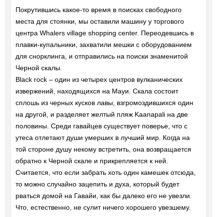
Покрутившись какое-то время в поисках свободного
места для стоянки, мы оставили машину у торгового
центра Whalers village shopping center. Переодевшись в
плавки-купальники, захватили мешки с оборудованием
для снорклинга, и отправились на поиски знаменитой
Черной скалы.
Black rock – один из четырех центров вулканических
извержений, находящихся на Мауи. Скала состоит
сплошь из черных кусков лавы, взгромоздившихся один
на другой, и разделяет желтый пляж Kaanapali на две
половины. Среди гавайцев существует поверье, что с
утеса отлетают души умерших в лучший мир. Когда на
той стороне душу некому встретить, она возвращается
обратно к Черной скале и прикрепляется к ней.
Считается, что если забрать хоть один камешек отсюда,
то можно случайно зацепить и духа, который будет
рваться домой на Гавайи, как бы далеко его не увезли.
Что, естественно, не сулит ничего хорошего увезшему.