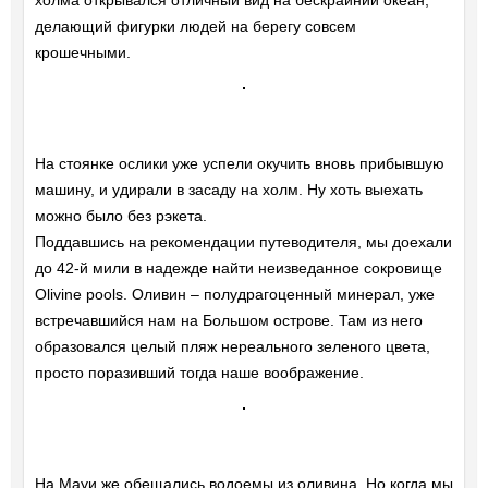
холма открывался отличный вид на бескрайний океан,
делающий фигурки людей на берегу совсем
крошечными.
На стоянке ослики уже успели окучить вновь прибывшую
машину, и удирали в засаду на холм. Ну хоть выехать
можно было без рэкета.
Поддавшись на рекомендации путеводителя, мы доехали
до 42-й мили в надежде найти неизведанное сокровище
Olivine pools. Оливин – полудрагоценный минерал, уже
встречавшийся нам на Большом острове. Там из него
образовался целый пляж нереального зеленого цвета,
просто поразивший тогда наше воображение.
На Мауи же обещались водоемы из оливина. Но когда мы