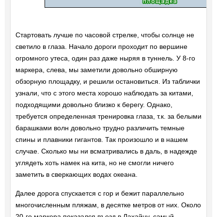
Стартовать лучше по часовой стрелке, чтобы солнце не
светило в глаза. Начало дороги проходит по вершине
огромного утеса, один раз даже ныряя в туннель. У 8-го
маркера, слева, мы заметили довольно обширную
обзорную площадку, и решили остановиться. Из таблички
узнали, что с этого места хорошо наблюдать за китами,
подходящими довольно близко к берегу. Однако,
требуется определенная тренировка глаза, т.к. за белыми
барашками волн довольно трудно различить темные
спины и плавники гигантов. Так произошло и в нашем
случае. Сколько мы ни всматривались в даль, в надежде
углядеть хоть намек на кита, но не смогли ничего
заметить в сверкающих водах океана.
Далее дорога спускается с гор и бежит параллельно
многочисленным пляжам, в десятке метров от них. Около
20-го маркера показался въезд в Лахайну, самый