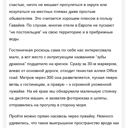
счастью, ничто не мешает прогуляться в округе или
искупаться на местных пляжах даже простым
обывателям. Это считается хорошим плюсом в пользу
Гавайев. По слухам, многие отели в Европе не пускают
“не постояльцев” на свою территорию и в прибрежные
воды.
Гостиничная роскошь сама по себе нас интересовала
мало, а вот место с интригующим названием “зубы
дракона” подцепило на крючок. Сразу за 30-м маркером,
влево от основной дороги, отходит тенистая аллея Office
road. Метров через 300 она разветвляется, пуская левую
ветвь к гостиницам, а правую – к огромной ухоженной
лужайке. На её краю мы обнаружили маленькую стоянку
на десяток машин, и захватив фоторюкзак и шляпы,
отправились на прогулку в сторону моря.
Пройти можно прямо насквозь через лужайку. Немного
удивились, что такое выигрышное пространство вроде как