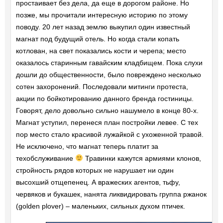
простаивает без дела, да еще в дорогом районе. Но
позже, мы прочитали интересную историю по этому
поводу. 20 лет назад землю выкупил один известный
магнат под будущий отель. Но когда стали копать
котлован, на свет показались кости и черепа; место
оказалось старинным гавайским кладбищем. Пока слухи
дошли до общественности, было повреждено несколько
сотен захоронений. Последовали митинги протеста,
акции по бойкотированию данного бренда гостиницы.
Говорят, дело довольно сильно нашумело в конце 80-х.
Магнат уступил, перенеся план постройки левее. С тех
пор место стало красивой лужайкой с ухоженной травой.
Не исключено, что магнат теперь платит за
техобслуживание
Травинки кажутся армиями клонов,
стройность рядов которых не нарушает ни один
высохший отщепенец. А вражеских агентов, тьфу,
червяков и букашек, нанята ликвидировать группа ржанок
(golden plover) – маленьких, сильных духом птичек.