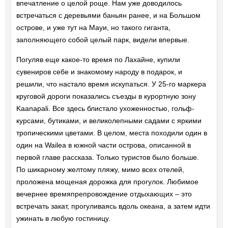
впечатление о целой роще. Нам уже доводилось
встречаться с деревьями баньян ранее, и на Большом
острове, и уже тут на Мауи, но такого гиганта,
заполняющего собой целый парк, видели впервые.
Погуляв еще какое-то время по Лахайне, купили
сувениров себе и знакомому народу в подарок, и
решили, что настало время искупаться. У 25-го маркера
круговой дороги показались съезды в курортную зону
Kaanapali. Все здесь блистало ухоженностью, гольф-
курсами, бутиками, и великолепными садами с яркими
тропическими цветами. В целом, места походили один в
один на Wailea в южной части острова, описанной в
первой главе рассказа. Только туристов было больше.
По шикарному желтому пляжу, мимо всех отелей,
проложена мощеная дорожка для прогулок. Любимое
вечернее времяпрепровождение отдыхающих – это
встречать закат, прогуливаясь вдоль океана, а затем идти
ужинать в любую гостиницу.