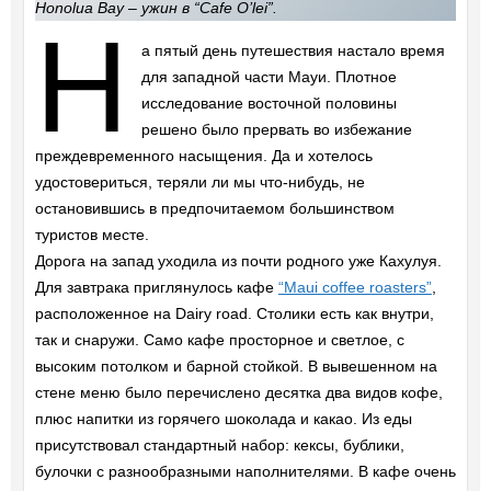
Honolua Bay – ужин в “Cafe O’lei”.
Н
а пятый день путешествия настало время
для западной части Мауи. Плотное
исследование восточной половины
решено было прервать во избежание
преждевременного насыщения. Да и хотелось
удостовериться, теряли ли мы что-нибудь, не
остановившись в предпочитаемом большинством
туристов месте.
Дорога на запад уходила из почти родного уже Кахулуя.
Для завтрака приглянулось кафе
“Maui coffee roasters”
,
расположенное на Dairy road. Столики есть как внутри,
так и снаружи. Само кафе просторное и светлое, с
высоким потолком и барной стойкой. В вывешенном на
стене меню было перечислено десятка два видов кофе,
плюс напитки из горячего шоколада и какао. Из еды
присутствовал стандартный набор: кексы, бублики,
булочки с разнообразными наполнителями. В кафе очень