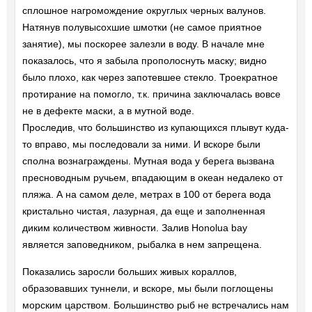
сплошное нагромождение округлых черных валунов.
Натянув полувысохшие шмотки (не самое приятное
занятие), мы поскорее залезли в воду. В начале мне
показалось, что я забыла прополоснуть маску; видно
было плохо, как через запотевшее стекло. Троекратное
протирание на помогло, т.к. причина заключалась вовсе
не в дефекте маски, а в мутной воде.
Проследив, что большинство из купающихся плывут куда-
то вправо, мы последовали за ними. И вскоре были
сполна вознаграждены. Мутная вода у берега вызвана
пресноводным ручьем, впадающим в океан недалеко от
пляжа. А на самом деле, метрах в 100 от берега вода
кристально чистая, лазурная, да еще и заполненная
диким количеством живности. Залив Honolua bay
является заповедником, рыбалка в нем запрещена.
Показались заросли больших живых кораллов,
образовавших туннели, и вскоре, мы были поглощены
морским царством. Большинство рыб не встречались нам