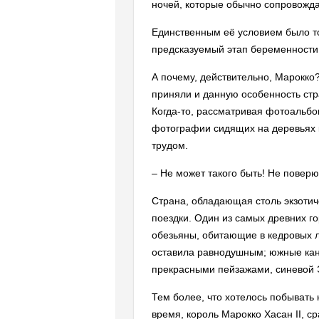
ночей, которые обычно сопровожд
Единственным её условием было то
предсказуемый этап беременности.
А почему, действительно, Марокко?
приняли и данную особенность стр
Когда-то, рассматривая фотоальбо
фотографии сидящих на деревьях к
трудом.
– Не может такого быть! Не поверю
Страна, обладающая столь экзотич
поездки. Один из самых древних г
обезьяны, обитающие в кедровых л
оставила равнодушным; южные кань
прекрасными пейзажами, синевой Эс
Тем более, что хотелось побывать 
время, король Марокко Хасан II, с