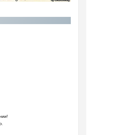
нии!
о.