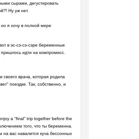
нными сырами, дегустировать
й?! Ну уж нет.
 но я хочу в полной мере
вот в эс-сэ-сэ-сэре беременные
у пришлось идти на компромисс.
и своего врача, которая родила
вет” поездке. Так, собственно, и
joy a “final” trip together before the
сключением того, что ты беременна.
м на вас навалится куча бессонных