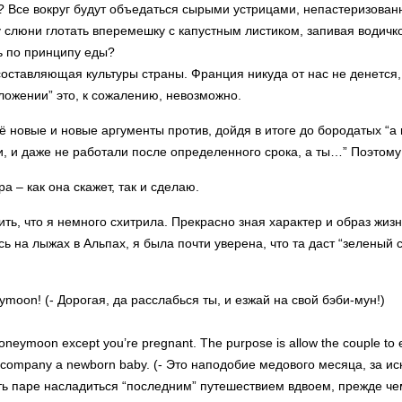
ь? Все вокруг будут объедаться сырыми устрицами, непастеризова
 слюни глотать вперемешку с капустным листиком, запивая водичко
ь по принципу еды?
составляющая культуры страны. Франция никуда от нас не денется,
оложении” это, к сожалению, невозможно.
 новые и новые аргументы против, дойдя в итоге до бородатых “а 
и, и даже не работали после определенного срока, а ты…” Поэтом
а – как она скажет, так и сделаю.
ть, что я немного схитрила. Прекрасно зная характер и образ жизн
сь на лыжах в Альпах, я была почти уверена, что та даст “зеленый с
bymoon! (- Дорогая, да расслабься ты, и езжай на свой бэби-мун!)
 honeymoon except you’re pregnant. The purpose is allow the couple to en
 accompany a newborn baby. (- Это наподобие медового месяца, за и
ть паре насладиться “последним” путешествием вдвоем, прежде че