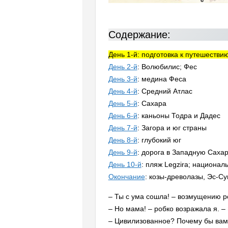
Содержание:
День 1-й: подготовка к путешестви
День 2-й
: Волюбилис; Фес
День 3-й
: медина Феса
День 4-й
: Средний Атлас
День 5-й
: Сахара
День 6-й
: каньоны Тодра и Дадес
День 7-й
: Загора и юг страны
День 8-й
: глубокий юг
День 9-й
: дорога в Западную Саха
День 10-й
: пляж Legzira; национа
Окончание
: козы-древолазы, Эс-С
– Ты с ума сошла! – возмущению р
– Но мама! – робко возражала я. –
– Цивилизованное? Почему бы вам