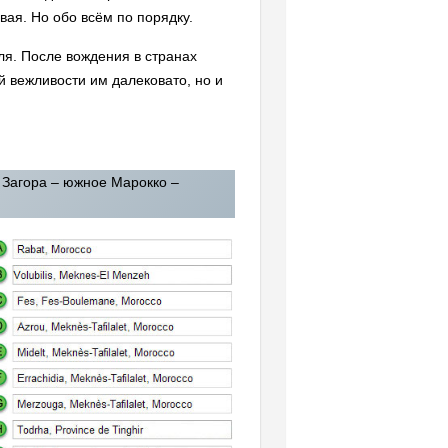
вая. Но обо всём по порядку.
я. После вождения в странах
й вежливости им далековато, но и
 Загора – южное Марокко –