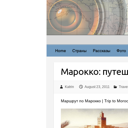
Skip
to
content
Home
Страны
Рассказы
Фото
Марокко: путеш
Katrin
August 23, 2011
Trave
Маршрут по Марокко | Trip to Moro