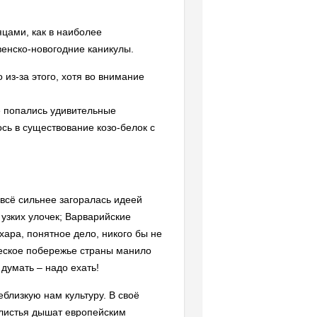
цами, как в наиболее
енско-новогодние каникулы.
 из-за этого, хотя во внимание
е попались удивительные
сь в существование козо-белок с
всё сильнее загоралась идеей
узких улочек; Варварийские
ара, понятное дело, никого бы не
ческое побережье страны манило
думать – надо ехать!
еблизкую нам культуру. В своё
а листья дышат европейским