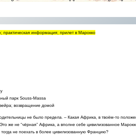
ю; практическая информация; прилет в Марокко
ру
льный парк Souss-Massa
увейра; возвращение домой
одительницы не было предела. – Какая Африка, в твоём-то положе
 Это же не “чёрная” Африка, а вполне себе цивилизованное Марокк
 тогда не поехать в более цивилизованную Францию?