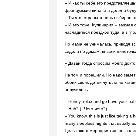
– И как ты себе это представляеш
французские вина, а я должна буду
– Ты что, страны теперь выбираеш
– И это тоже. Кулинария – важная 
насладиться поездкой туда, а в “п
Но мама не унималась, приводя всё
сидели по домам, вязали пинеточк
– Давай тогда спросим моего доктор
На том и порешили. Но надо замети
обоих своих детей чуть ли не катая
получилось.
– Honey, relax and go have your ba
– Huh? (- Чего-чего?)
– You know, this is just like taking a
many sleepless nights that usually
Цель такого мероприятия: позволи