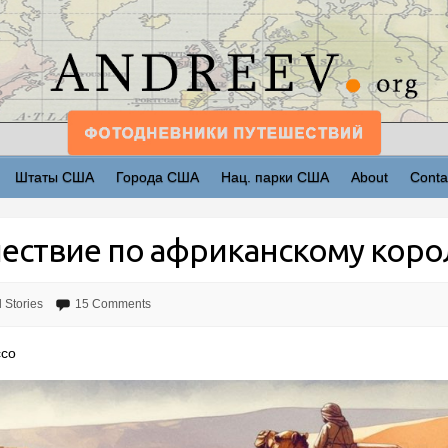
Штаты США
Города США
Нац. парки США
About
Conta
ествие по африканскому корол
l Stories
15 Comments
cco