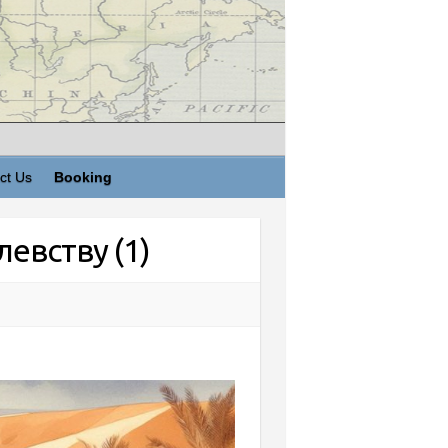
ct Us
Booking
евству (1)