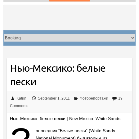
Skip
to
content
Нью-Мексико: белые
пески
Katrin
September 1, 2011
Фоторепортажи
19
Comments
Нью-Мексико: белые пески | New Mexico: White Sands
аповедник “Белые пески” (White Sands
National Monument) был вторым из