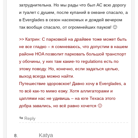
затруднительна. Но мы рады что был AC всю дорогу
и туалет с душем, после купаний в океане спасало, а
в Everglades в сезон насекомых и дождей вечером
так вообще спасало, от огромнейших пауков! 🙂
>> Катрин: С парковкой на драйвее тоже может быть
не все гладко – я сомневаюсь, что допустим в нашем
районе HOA позволит парковать большой транспорт
у обочины, у них там какие-то regulations есть по
этому поводу. Но, конечно, если задаться целью,
выход всегда можно найти.
Путешествие здоровское! Давно хочу в Everglades, а
то всё как-то мимо езжу. Хотя аллигаторами и
цаплями нас не удивишь – на юге Техаса этого
добра завались, но всё равно хочется 🙂
Reply
Katya