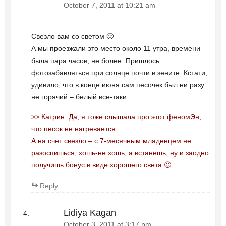
October 7, 2011 at 10:21 am
Свезло вам со светом 🙂
А мы проезжали это место около 11 утра, времени
была пара часов, не более. Пришлось
фотозабавляться при солнце почти в зените. Кстати,
удивило, что в конце июня сам песочек был ни разу
не горячий – белый все-таки.
>> Катрин: Да, я тоже слышала про этот феномЭн,
что песок не нагревается.
А на счет свезло – с 7-месячным младенцем не
разоспишься, хошь-не хошь, а встанешь, ну и заодно
получишь бонус в виде хорошего света 🙂
Reply
Lidiya Kagan
October 3, 2011 at 3:17 pm