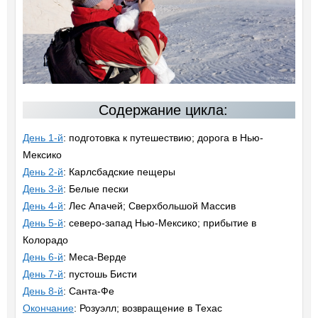
Содержание цикла:
День 1-й
: подготовка к путешествию; дорога в Нью-
Мексико
День 2-й
: Карлсбадские пещеры
День 3-й
: Белые пески
День 4-й
: Лес Апачей; Сверхбольшой Массив
День 5-й
: северо-запад Нью-Мексико; прибытие в
Колорадо
День 6-й
: Меса-Верде
День 7-й
: пустошь Бисти
День 8-й
: Санта-Фе
Окончание
: Розуэлл; возвращение в Техас