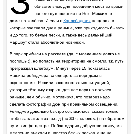
З
обязательных для посещения мест во время
нашего путешествия по Нью-Мексико в
доме-на-колёсах. И если в
Карлсбадских
пещерах, в
которые заезжали днем раньше, уже приходилось бывать
и до того, то белые пески, а также весь дальнейший
маршрут стали абсолютной новинкой.
В парк прибыли на рассвете (да, с младенцем долго не
поспишь ;), но попасть на территорию не смогли, т.к. путь
преграждал шлагбаум. Минут через 15 показалась
машина рейнджера, следящего за порядком в
окрестностях. Решили воспользоваться ситуацией,
уговорив тётеньку открыть для нас парк на полчаса
раньше, чем обычно, мотивируя, что позарез надо
сделать фотографии дюн при правильном освещении.
Рейнджер довольно быстро согласилась, сказав только,
чтобы заплатили за въезд (по $3 с человека) на обратном
пути в инфо-центре. Поблагодарив добрую женщину, мы
медленно въехали в царство белых песков, еще не