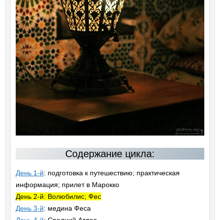
Содержание цикла:
День 1-й
: подготовка к путешествию; практическая
информация; прилет в Марокко
День 2-й: Волюбилис; Фес
День 3-й
: медина Феса