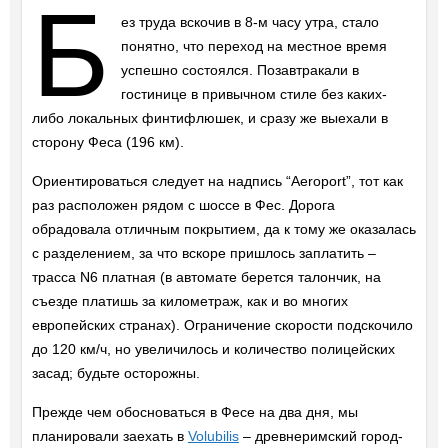
Б
ез труда вскочив в 8-м часу утра, стало
понятно, что переход на местное время
успешно состоялся. Позавтракали в
гостинице в привычном стиле без каких-
либо локальных финтифлюшек, и сразу же выехали в
сторону Феса (196 км).
Ориентироваться следует на надпись “Aeroport”, тот как
раз расположен рядом с шоссе в Фес. Дорога
обрадовала отличным покрытием, да к тому же оказалась
с разделением, за что вскоре пришлось заплатить –
трасса N6 платная (в автомате берется талончик, на
съезде платишь за километраж, как и во многих
европейских странах). Ограничение скорости подскочило
до 120 км/ч, но увеличилось и количество полицейских
засад; будьте осторожны.
Прежде чем обосноваться в Фесе на два дня, мы
планировали заехать в
Volubilis
– древнеримский город-