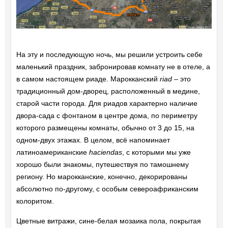
На эту и последующую ночь, мы решили устроить себе
маленький праздник, забронировав комнату не в отеле, а
в самом настоящем риаде. Марокканский
riad
– это
традиционный дом-дворец, расположенный в медине,
старой части города. Для риадов характерно наличие
двора-сада с фонтаном в центре дома, по периметру
которого размещены комнаты, обычно от 3 до 15, на
одном-двух этажах. В целом, всё напоминает
латиноамериканские
haciendas
, с которыми мы уже
хорошо были знакомы, путешествуя по тамошнему
региону. Но марокканские, конечно, декорированы
абсолютно по-другому, с особым североафриканским
колоритом.
Цветные витражи, сине-белая мозаика пола, покрытая