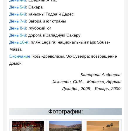
День 4-й
: Средний Атлас
День 5-й
: Сахара
День 6-й
: каньоны Тодра и Дадес
День 7-й
: Загора и юг страны
День 8-й
: глубокий юг
День 9-й
: дорога в Западную Сахару
День 10-й
: пляж Legzira; национальный парк Souss-
Massa
Окончание
: козы-древолазы, Эс-Сувейра; возвращение
домой
Катерина Андреева.
Хьюстон, США – Марокко, Африка
Декабрь, 2008 – Январь, 2009.
Фотографии: