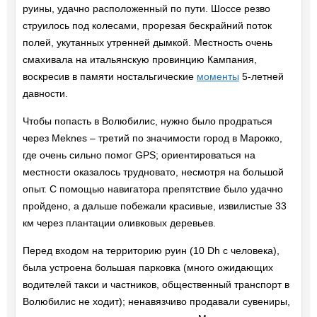
руины, удачно расположенный по пути. Шоссе резво
струилось под колесами, прорезая бескрайний поток
полей, укутанных утренней дымкой. Местность очень
смахивала на итальянскую провинцию Кампания,
воскресив в памяти ностальгические
моменты
5-летней
давности.
Чтобы попасть в Волюбилис, нужно было продраться
через Meknes – третий по значимости город в Марокко,
где очень сильно помог GPS; ориентироваться на
местности оказалось трудновато, несмотря на большой
опыт. С помощью навигатора препятствие было удачно
пройдено, а дальше побежали красивые, извилистые 33
км через плантации оливковых деревьев.
Перед входом на территорию руин (10 Dh с человека),
была устроена большая парковка (много ожидающих
водителей такси и частников, общественный транспорт в
Волюбилис не ходит); ненавязчиво продавали сувениры,