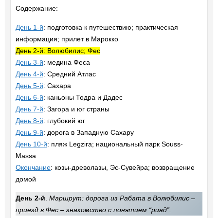
Содержание:
День 1-й
: подготовка к путешествию; практическая
информация; прилет в Марокко
День 2-й: Волюбилис; Фес
День 3-й
: медина Феса
День 4-й
: Средний Атлас
День 5-й
: Сахара
День 6-й
: каньоны Тодра и Дадес
День 7-й
: Загора и юг страны
День 8-й
: глубокий юг
День 9-й
: дорога в Западную Сахару
День 10-й
: пляж Legzira; национальный парк Souss-
Massa
Окончание
: козы-древолазы, Эс-Сувейра; возвращение
домой
День 2-й
.
Маршрут: дорога из Рабата в Волюбилис –
приезд в Фес – знакомство с понятием “риад”.