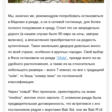
Мы, конечно же, рекомендуем попробовать остановиться
в Марокко в риаде, а не в сетевой гостинице, для более
полного погружения в среду. Стоит это не запредельно
дорого (в нашем случае было 90 евро за ночь, завтрак
включен), а впечатления приобретаются на редкость
аутентичные. Таких маленьких дворцов довольно много
по всей стране, особенно в крупных городах. Свой выбор
в Фесе остановили на риаде
“Ghita”
, прежде всего из-за
удобного расположения, а также из-за относительно
небольшого размера – всего 7 комнат, но все с градацией
“suite”, то бишь “номер люкс” по гостиничной
классификации.
Через “новый” Фес проехали, ориентируясь на знаки
“medina”; вполне этого хватило. С хозяином риада была
предварительная договоренность, что встретимся с его
посланником рядом с воротами Bab Sid, они же Bab R’cif.