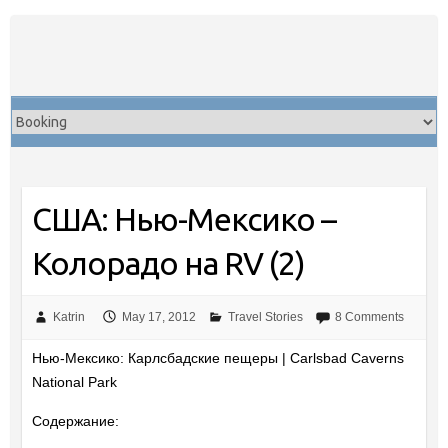
Skip
to
content
США: Нью-Мексико –
Колорадо на RV (2)
Katrin
May 17, 2012
Travel Stories
8 Comments
Нью-Мексико: Карлсбадские пещеры | Carlsbad Caverns
National Park
Содержание: