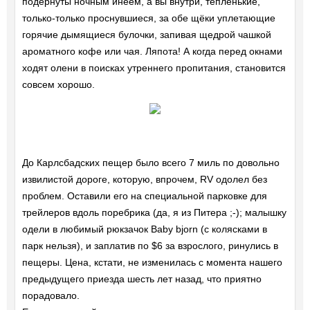
подернуты ночным инеем, а вы внутри, тёпленькие,
только-только проснувшиеся, за обе щёки уплетающие
горячие дымящиеся булочки, запивая щедрой чашкой
ароматного кофе или чая. Ляпота! А когда перед окнами
ходят олени в поисках утреннего пропитания, становится
совсем хорошо.
До Карлсбадских пещер было всего 7 миль по довольно
извилистой дороге, которую, впрочем, RV одолел без
проблем. Оставили его на специальной парковке для
трейлеров вдоль поребрика (да, я из Питера ;-); малышку
одели в любимый рюкзачок Baby bjorn (с колясками в
парк нельзя), и заплатив по $6 за взрослого, ринулись в
пещеры. Цена, кстати, не изменилась с момента нашего
предыдущего приезда шесть лет назад, что приятно
порадовало.