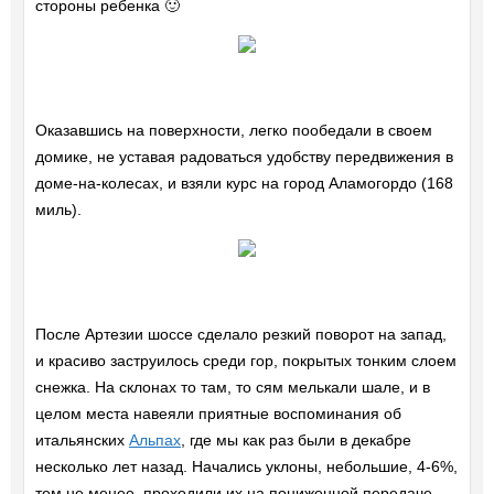
стороны ребенка 🙂
Оказавшись на поверхности, легко пообедали в своем
домике, не уставая радоваться удобству передвижения в
доме-на-колесах, и взяли курс на город Аламогордо (168
миль).
После Артезии шоссе сделало резкий поворот на запад,
и красиво заструилось среди гор, покрытых тонким слоем
снежка. На склонах то там, то сям мелькали шале, и в
целом места навеяли приятные воспоминания об
итальянских
Альпах
, где мы как раз были в декабре
несколько лет назад. Начались уклоны, небольшие, 4-6%,
тем не менее, проходили их на пониженной передаче.