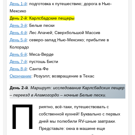
День 1-й
: подготовка к путешествию; дорога в Нью-
Мексико
День 2-й: Карлсбадские пещеры
День 3-й
: Белые пески
День 4-й
: Лес Апачей; Сверхбольшой Массив
День 5-й
: северо-запад Нью-Мексико; прибытие в
Колорадо
День 6-й
: Меса-Верде
День 7-й
: пустошь Бисти
День 8-й
: Санта-Фе
Окончание
: Розуэлл; возвращение в Техас
День 2-й
.
Маршрут: исследование Карлсбадских пещер
– переезд в Аламогордо – ночные Белые пески.
П
риятно, всё-таки, путешествовать с
собственной кухней! Буквально с первых
дней мы полюбили RV-шные завтраки.
Представьте: окна в машине еще