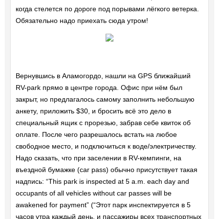
когда стелется по дороге под порывами лёгкого ветерка.
Обязательно надо приехать сюда утром!
Вернувшись в Аламогордо, нашли на GPS ближайший
RV-park прямо в центре города. Офис при нём был
закрыт, но предлагалось самому заполнить небольшую
анкету, приложить $30, и бросить всё это дело в
специальный ящик с прорезью, забрав себе квиток об
оплате. После чего разрешалось встать на любое
свободное место, и подключиться к воде/электричеству.
Надо сказать, что при заселении в RV-кемпинги, на
въездной бумажке (car pass) обычно присутствует такая
надпись: “This park is inspected at 5 a.m. each day and
occupants of all vehicles without car passes will be
awakened for payment” (“Этот парк инспектируется в 5
часов утра каждый день, и пассажиры всех транспортных