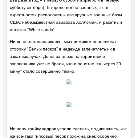
два раза в год – в первую субботу апреля, и в первую
субботу октября). В городе полно военных, т.к. в
окрестностях расположены две крупные военные базы
США: небезызвестная авиабаза Холломан, и ракетный
полигон “White sands”.
Нигде не останавливаясь, мы прямиком понеслись в
сторону “Белых песков” в надежде запечатлеть их в
закатных лучах. Денег за въезд на территорию
заповедника уже не брали, что и понятно, т.к. через 20
минут стало совершенно темно.
Но пару-тройку кадров успели сделать, подивившись, как
же всё-таки гипсовый песок похож на снег, особенно