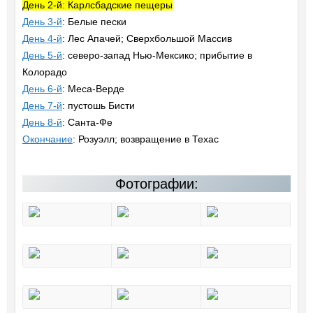
День 2-й: Карлсбадские пещеры
День 3-й
: Белые пески
День 4-й
: Лес Апачей; Сверхбольшой Массив
День 5-й
: северо-запад Нью-Мексико; прибытие в
Колорадо
День 6-й
: Меса-Верде
День 7-й
: пустошь Бисти
День 8-й
: Санта-Фе
Окончание
: Розуэлл; возвращение в Техас
Фотографии: