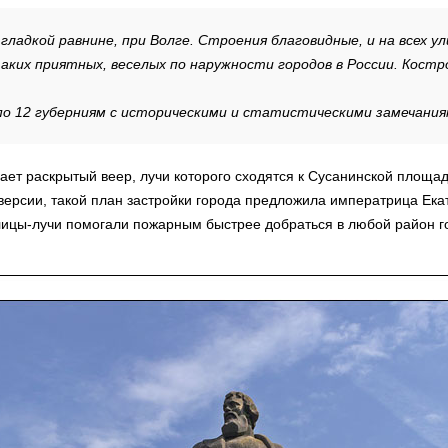
адкой равнине, при Волге. Строения благовидные, и на всех у
ких приятных, веселых по наружности городов в России. Кост
по 12 губерниям с историческими и статистическими замечаниям
ет раскрытый веер, лучи которого сходятся к Сусанинской площа
версии, такой план застройки города предложила императрица Ека
улицы-лучи помогали пожарным быстрее добраться в любой район г