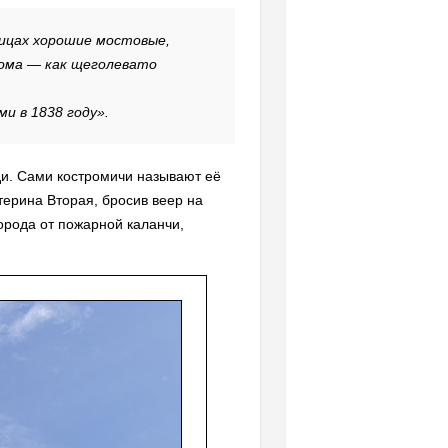
лицах хорошие мостовые,
рома — как щеголевато
и в 1838 году».
ди. Сами костромичи называют её
терина Вторая, бросив веер на
орода от пожарной каланчи,