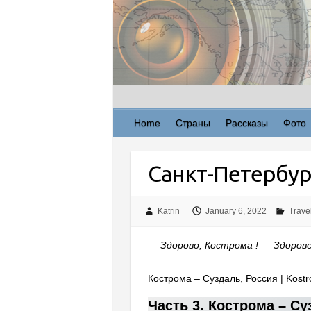
Skip
to
content
Home
Страны
Рассказы
Фото
Санкт-Петербург
Katrin
January 6, 2022
Trave
— Здорово, Кострома ! — Здорове
Кострома – Суздаль, Россия | Kostr
Часть 3. Кострома – С