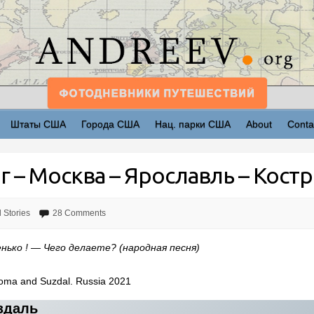
Штаты США
Города США
Нац. парки США
About
Conta
 – Москва – Ярославль – Костр
l Stories
28 Comments
нько ! — Чего делаете? (народная песня)
oma and Suzdal. Russia 2021
уздаль